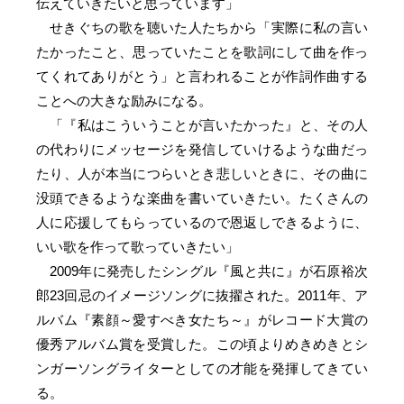
伝えていきたいと思っています」
せきぐちの歌を聴いた人たちから「実際に私の言い
たかったこと、思っていたことを歌詞にして曲を作っ
てくれてありがとう」と言われることが作詞作曲する
ことへの大きな励みになる。
「『私はこういうことが言いたかった』と、その人
の代わりにメッセージを発信していけるような曲だっ
たり、人が本当につらいとき悲しいときに、その曲に
没頭できるような楽曲を書いていきたい。たくさんの
人に応援してもらっているので恩返しできるように、
いい歌を作って歌っていきたい」
2009年に発売したシングル『風と共に』が石原裕次
郎23回忌のイメージソングに抜擢された。2011年、ア
ルバム『素顔～愛すべき女たち～』がレコード大賞の
優秀アルバム賞を受賞した。この頃よりめきめきとシ
ンガーソングライターとしての才能を発揮してきてい
る。