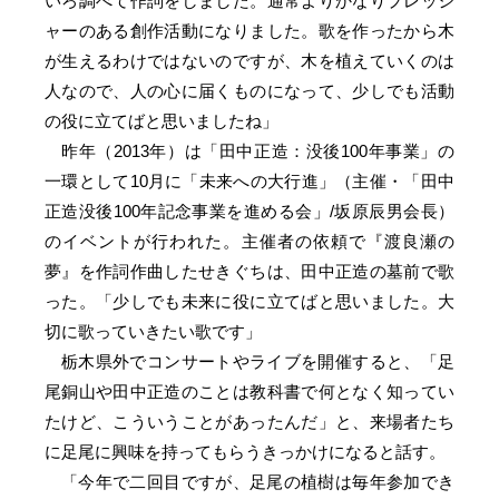
いろ調べて作詞をしました。通常よりかなりプレッシ
ャーのある創作活動になりました。歌を作ったから木
が生えるわけではないのですが、木を植えていくのは
人なので、人の心に届くものになって、少しでも活動
の役に立てばと思いましたね」
昨年（2013年）は「田中正造：没後100年事業」の
一環として10月に「未来への大行進」（主催・「田中
正造没後100年記念事業を進める会」/坂原辰男会長）
のイベントが行われた。主催者の依頼で『渡良瀬の
夢』を作詞作曲したせきぐちは、田中正造の墓前で歌
った。「少しでも未来に役に立てばと思いました。大
切に歌っていきたい歌です」
栃木県外でコンサートやライブを開催すると、「足
尾銅山や田中正造のことは教科書で何となく知ってい
たけど、こういうことがあったんだ」と、来場者たち
に足尾に興味を持ってもらうきっかけになると話す。
「今年で二回目ですが、足尾の植樹は毎年参加でき