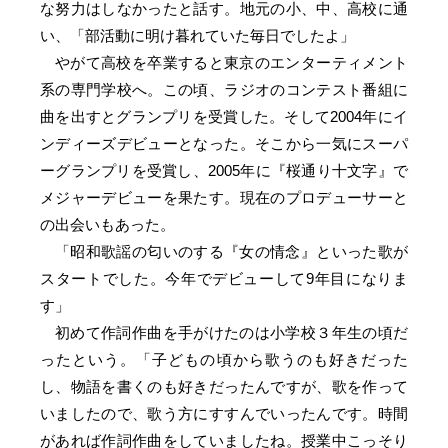
な努力はしなかったと話す。地元の小、中、高校に通
い、「部活動に明け暮れていた毎日でしたよ」
やがて高校を卒業すると東京のエンターティメント
系の専門学校へ。この頃、ラジオのコンテスト番組に
曲を出すとグランプリを受賞した。そして2004年にイ
ンディーズデビューとなった。そこから一気にスーパ
ーグランプリを受賞し、2005年に『桜通り十文字』で
メジャーデビューを果たす。現在のプロデューサーと
の出会いもあった。
「昭和歌謡の匂いのする『女の情念』といった歌が
スタートでした。今年でデビューして9年目になりま
す」
初めて作詞作曲を手がけたのは小学校３年生の頃だ
ったという。「子どもの頃から歌うのも好きだった
し、物語を書くのも好きだったんですが、歌を作って
いましたので、歌う方にすすんでいったんです。時間
があれば作詞作曲をしていましたね。授業中こっそり