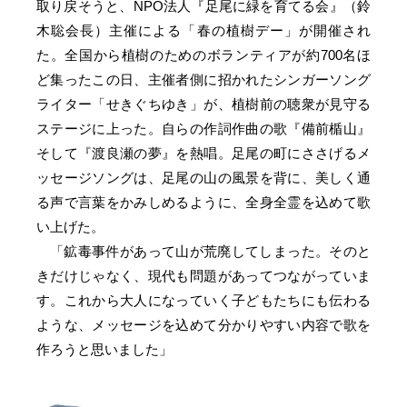
取り戻そうと、NPO法人『足尾に緑を育てる会』（鈴
木聡会長）主催による「春の植樹デー」が開催され
た。全国から植樹のためのボランティアが約700名ほ
ど集ったこの日、主催者側に招かれたシンガーソング
ライター「せきぐちゆき」が、植樹前の聴衆が見守る
ステージに上った。自らの作詞作曲の歌『備前楯山』
そして『渡良瀬の夢』を熱唱。足尾の町にささげるメ
ッセージソングは、足尾の山の風景を背に、美しく通
る声で言葉をかみしめるように、全身全霊を込めて歌
い上げた。
「鉱毒事件があって山が荒廃してしまった。そのと
きだけじゃなく、現代も問題があってつながっていま
す。これから大人になっていく子どもたちにも伝わる
ような、メッセージを込めて分かりやすい内容で歌を
作ろうと思いました」