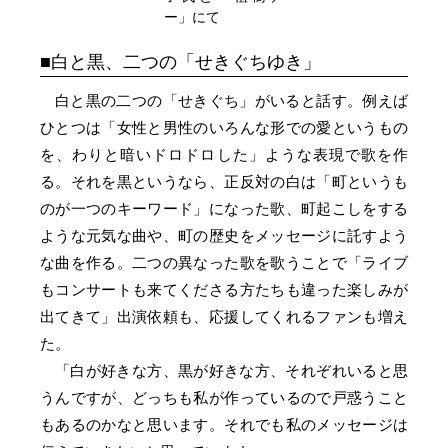
ー」にて
白と黒、二つの「せきぐちゆき」
白と黒の二つの「せきぐち」がいると話す。例えば
ひとつは「女性と男性のいろんな形での愛というもの
を、わりと暗いドロドロした」ような表現で歌を作
る。それを黒というなら、正反対の白は「町というも
のが一つのキーワード」になった歌、町起こしをする
ような元気な曲や、町の歴史をメッセージに託すよう
な曲を作る。二つの異なった歌を歌うことで「ライブ
もコンサートも来てくださる方たちも違った楽しみが
出てきて」出演依頼も、応援してくれるファンも増え
た。
「白が好きな方、黒が好きな方、それぞれいると思
うんですが、どっちも私が作っているので戸惑うこと
もあるのかなと思います。それでも私のメッセージは