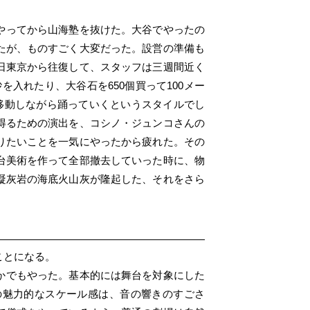
やってから山海塾を抜けた。大谷でやったの
たが、ものすごく大変だった。設営の準備も
日東京から往復して、スタッフは三週間近く
入れたり、大谷石を650個買って100メー
移動しながら踊っていくというスタイルでし
得るための演出を、コシノ・ジュンコさんの
りたいことを一気にやったから疲れた。その
台美術を作って全部撤去していった時に、物
凝灰岩の海底火山灰が隆起した、それをさら
ことになる。
かでもやった。基本的には舞台を対象にした
の魅力的なスケール感は、音の響きのすごさ