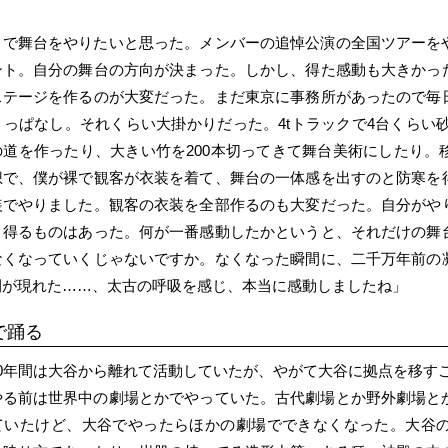
こで舞台をやりたいと思った。メンバーの追悼公演の全国ツアーを
ント。自分の舞台の方向が決まった。しかし、得た感動も大きかっ
ステージを作るのが大変だった。まだ東京に事務所があったので毎
っぱなし。それくらい大掛かりだった。4tトラックで4台くらい砂を
の道を作ったり、大きい竹を200本切ってきて舞台美術にしたり。
想で、僕が裸で観客が衣装を着て、舞台の一体感を出すのと防寒を
装でやりました。観客の衣装を全部作るのも大変だった。自分がや
り得るものはあった。何が一番感動したかというと、それだけの舞
なくなっていくじゃないですか。なくなった瞬間に、二千万年前の
間が現れた……、太古の呼吸を感じ、本当に感動しましたね」
で踊る
10年間は大谷から離れて活動していたが、やがて大谷に拠点を移す
やる前は世界中の劇場とかでやっていた。古代劇場とか野外劇場と
ていたけど、大谷でやったらほかの劇場でできなくなった。大谷