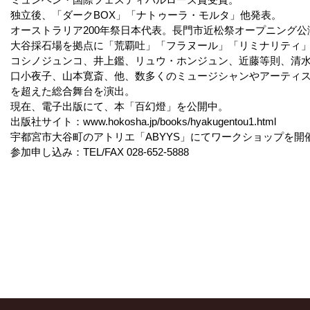
独立後、「ダークBOX」「ナトゥーラ・モルタ」他発表。
オーストラリア200年祭日本代表。長門市近松祭オープニング公
大谷採石場を拠点に「荒覇吐」「フラヌール」「リミナリティ
コシノジュンコ、井上鑑、リュウ・ホンジュン、近藤等則、清
口小夜子、山本寛斎、他、数多くのミュージシャンやアーティ
を超えた総合舞台を演出。
現在、電子出版にて、本「百幻燈」を公開中。
出版社サイト：
www.hokosha.jp/books/hyakugentou1.html
宇都宮市大谷町のアトリエ「ABYYS」にてワークショップを開
参加申し込み：TEL/FAX 028-652-5888