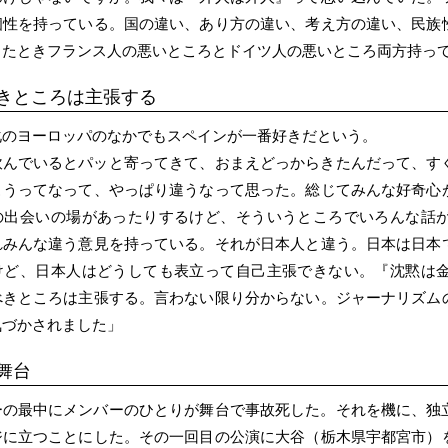
個性を持っている。国の違い、あり方の違い、考え方の違い、民族
ったときフランス人の悪いところとドイツ人の悪いところ両方持っ
きところは主張する
化のヨーロッパのなかでもスペインが一番好きだという。
飲んでいるとパッと寄ってきて、おまえどっからきたんだって、す
こうってなって、やっぱり違うなって思った。総じてみんな好奇心
の出会いの場があったりするけど、そういうところでいろんな話
れみんな違う意見を持っている。それが日本人と違う。日本は日本
けど、日本人はどうしても表立って自己主張できない。『沈黙は
べきところは主張する。言わない限り分からない。ジャーナリズム
気づかされました」
舞台
ーの最中にメンバーのひとりが舞台で事故死した。それを機に、独
ジに立つことにした。その一回目の公演に大谷（栃木県宇都宮市）