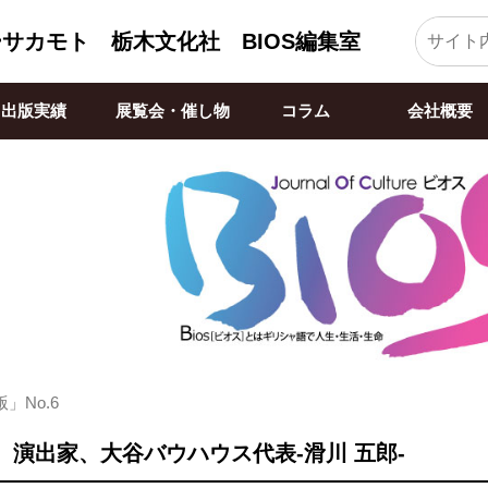
ーサカモト
栃木文化社 BIOS編集室
出版実績
展覧会・催し物
コラム
会社概要
」No.6
、演出家、大谷バウハウス代表-滑川 五郎-