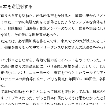
日本を逆照射する
石造りの自宅を訪ねた。恐る恐る声をかけると、薄暗い奥から「ど
てくれた。一切の無駄な肉をそぎ落としたようなシンプルな身体を
郎」。舞踏集団「山海塾」創立メンバーのひとり、世界を舞台にし
ルを通り、その先には囲炉裏があった。
した先では、必ず囲炉裏を作るんです。東京では20カ所以上のとこ
た。都電を借り切って中でベリーダンスやお坊さんの説法会をやっ
らいで転々としながら、各地で精力的にイベントをやっていった。
の高い白塗りの舞踏集団に、パリ市民は衝撃を受けたという。19
を皮切りに、パリ、ニューヨーク、東京を中心としたワールドツア
ロデュースの舞台等に立つ。パリを拠点に年間80～100回位、
いた。
って海外の活動をやることによって日本を逆照射してみる。日本の
てすごくプラスだった。ずっと日本に居たらそうは思わなかったと
わけじゃないですか。我々は『外人は外人』って思い込んでいた。