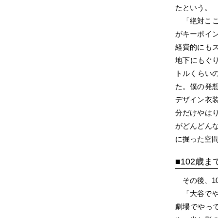
たという。
「絶対こ
がキーポイ
経費的にも
地下にもぐり
トルくらい
た。僕の発
デザイン衣
分だけやは
がどんどん
に掘った空
102歳ま
その後、
「大谷で
劇場でやっ