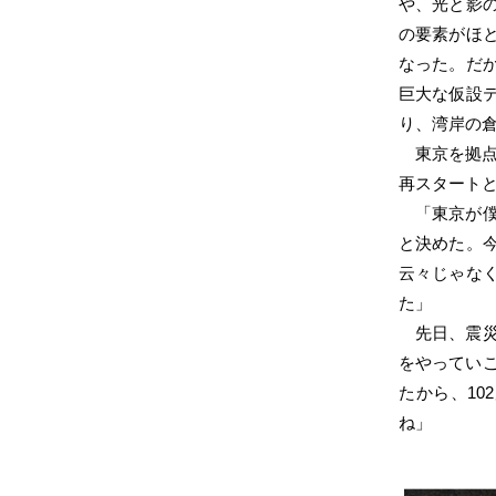
や、光と影
の要素がほ
なった。だ
巨大な仮設
り、湾岸の
東京を拠点
再スタート
「東京が
と決めた。
云々じゃな
た」
先日、震
をやってい
たから、10
ね」