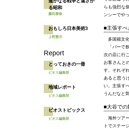
遥かなる戦争と遠ざか
らも強烈な
る昭和
藤田勝春
ンシーでや
主張すべ
おもしろ日本美術3
上野憲示
多国籍文
「バーで
Report
次の店に行
お客さんと
とっておきの一冊
す。それぞ
ビオス編集部
あると思う
い。主張す
地域レポート
うんだなと
ビオス編集部
大谷での
ビオストピックス
海外ツア
ビオス編集部
トでステー