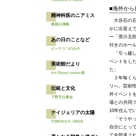
TOMOKO K. OBER
海外から
精神科医のニアミス
大谷石の
尾根白弾峰
かに出迎え
ー「滑川五
あの日のことなど
付きのホー
ピースうつのみや
「引っ越
ベントをし
美術館だより
た」
Art Planet Amour展
２年毎く
リへ。芸術性
伝統と文化
外イベント
下野手仕事会
場との共同プ
10年住んで
ナイジェリアの太陽
「そうや
TOMOKO K. OBER
自分にとっ
て全部違う