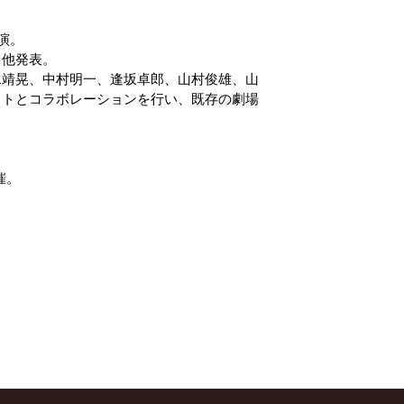
演。
」他発表。
水靖晃、中村明一、逢坂卓郎、山村俊雄、山
ストとコラボレーションを行い、既存の劇場
催。