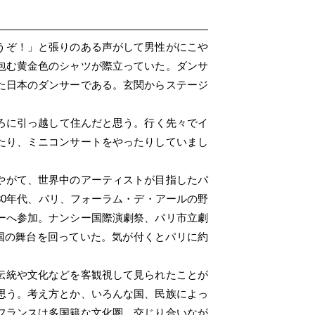
うぞ！」と張りのある声がして男性がにこや
包む黄金色のシャツが際立っていた。ダンサ
た日本のダンサーである。玄関からステージ
ろに引っ越して住んだと思う。行く先々でイ
たり、ミニコンサートをやったりしていまし
やがて、世界中のアーティストが目指したパ
80年代、パリ、フォーラム・デ・アールの野
ーへ参加。ナンシー国際演劇祭、パリ市立劇
各国の舞台を回っていた。気が付くとパリに約
伝統や文化などを客観視して見られたことが
思う。考え方とか、いろんな国、民族によっ
フランスは多国籍な文化圏。交じり合いなが