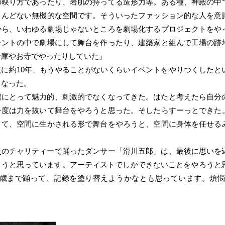
の映り方であったり、岩肌の持ってる造形力等。ある種、神殿の中
とんどない無機的な空間です。そういったファッション的な人を意
から、いわゆる劇場じゃないところを劇場化するプロジェクトをや
テントの中で劇場にして舞台を作ったり、建築家と組んで工場の跡
倉庫やお寺でやったりしていた」
に約10年、もうやることがないくらいイベントをやりつくしたと
となった。
僕にとって魅力的、刺激的でなくなってきた。はたと考えたら自分
今度は力を抜いて舞台をやろうと思った。そしたらすーっとできた
くて、空間に生かされる形で舞台をやろうと、空間に身体を任せる
災のチャリティーで踊ったダンサー「滑川五郎」は、最後に思いを
こうと思っています。アーティストでしかできないことをやろうと思
2歳まで踊って、記録を塗り替えようかなとも思っています。煩悩