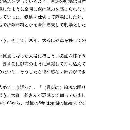
で儀式をやっているよう。普通の劇場は自然
識したような空間に僕は魅力を感じられなく
っていった。鉄橋を仕切って劇場にしたり、
地で鉄鋼材料とかを全部撤去して劇場化した
いう。そして、96年、大谷に拠点を移しての
の原点になった大谷に行こう、拠点を移そう
。要するに以前のように意識して打ち込んで
みたいな、そうしたら違和感なく舞台ができ
込めてこう語った。「（震災の）鎮魂の踊り
う。大野一雄さんが97歳まで踊っていまし
の108から、最後の6年は煩悩の後始末です