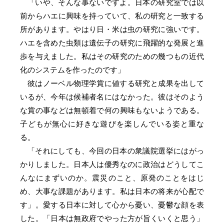
「いや、そんな事ないですよ。日本の研究室では以
前からハエに興味を持っていて、私の研究と一致する
所があります。やはり日・米は虫の研究に強いです。
ハエを含めた虫類は遺伝子の研究に飛躍的な発展と進
歩を与えました。私はその研究のための幾つもの近代
化のシステムを作ったのです」
彼はノーベル物理学賞に値する研究と成果を出して
いるが、今年は候補者名にはなかった。彼はそのよう
な賞の事などは無頓着で何の興味もないようである。
子どもが無心に好きな遊びを楽しんでいる姿と重な
る。
「それにしても、今回の日本の衆議院選挙にはがっ
かりしました。日本人は優秀なのに政治はどうしてこ
んなにまずいのか。震災のこと、原発のことをはじ
め、大事な課題があります。私は日本の将来が心配で
す」。愛する日本に対して心から憂い、憂鬱な顔を表
した。「日本は無政府でやった方が旨くいくと思う」