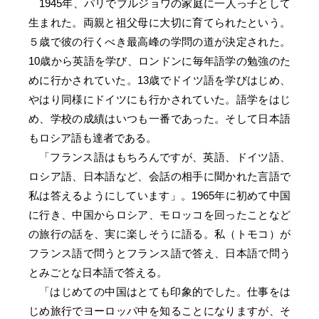
1945年、パリでブルジョワの家庭に一人っ子として
生まれた。両親と祖父母に大切に育てられたという。
５歳で彼の行くべき最高峰の学問の道が決定された。
10歳から英語を学び、ロンドンに毎年語学の勉強のた
めに行かされていた。13歳でドイツ語を学びはじめ、
やはり同様にドイツにも行かされていた。語学をはじ
め、学校の成績はいつも一番であった。そして日本語
もロシア語も達者である。
「フランス語はもちろんですが、英語、ドイツ語、
ロシア語、日本語など、会話の相手に聞かれた言語で
私は答えるようにしています」。1965年に初めて中国
に行き、中国からロシア、モロッコを回ったことなど
の旅行の話を、実に楽しそうに語る。私（トモコ）が
フランス語で問うとフランス語で答え、日本語で問う
とみごとな日本語で答える。
「はじめての中国はとても印象的でした。仕事をは
じめ旅行でヨーロッパ中を知ることになりますが、そ