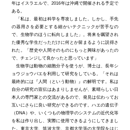
年はイスラエルで、2016年は沖縄で開催される予定で
ある。
「私は、最初は科学を専攻しました。しかし、手先
の器用さを必要とする細かいテクニックが苦手なの
で、生物学のほうに転向しました」。将来を嘱望され
た優秀な学生だっただけに何とか留まるように説得さ
れた。「歴史や人間そのものにもっと興味があったの
で、チェンジして良かったと思っています」
生物学は動物の細胞分子を使うが、博士は、長年シ
ョウジョウバエを利用して研究をしている。「それは
最終的には『人間（という動物）』の解明です。私は
自分の研究の宣伝はあまりしませんが、素晴らしい日
本人の専門家との交流があるので、発見は伝わってお
互いにさらに良い研究ができるのです。ハエの遺伝子
（DNA）や、いくつもの物理学のシステムの近代化等
を私は作り出し、実際に使用できるようにしてきまし
た。東京大学、筑波大学、京都大学等の大学院をはじ