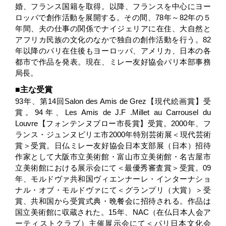
婚、フランス国籍を取得。以降、フランスを中心にヨー
ロッパで創作活動を展開する。その間、78年～82年の５
年間、夫の仕事の関係でナイジェリアに在住、大自然と
アフリカ民族の文化のなかで独自の創作活動を行う。82
年以降のパリ在住後もヨーロッパ、アメリカ、日本の各
都市で作品を発表。現在、ミレー友好協会パリ本部事務
局長。
主な受賞
93年、第14回Salon des Amis de Grez【現代絵画賞】受
賞。94年、Les Amis de J.F .Millet au Carrousel du
Louvre【フォンテンヌブロー市長賞】受賞。2000年、フ
ランス・ジュンヌビリエ市2000年特別芸術展＜現代芸術
賞＞受賞。日仏ミレー友好協会日本支部展（日本）招待
作家として大阪市立美術館・富山市立美術館・名古屋市
立美術館における展示会にて＜最優秀審査賞＞受賞。09
年、モルドヴァ共和国ヴィエンナーレ・インターナショ
ナル・オブ・モルドヴァにて＜グランプリ（大賞）＞受
賞、共和国から受賞式典・晩餐会に招待される。作品は
国立美術館に収蔵された。15年、NAC（在仏日本人会ア
ーティストクラブ）主催展示会にて＜パリ日本文化会