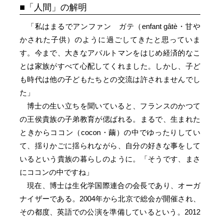
「人間」の解明
「私はまるでアンファン ガテ（enfant gâtè・甘や
かされた子供）のように過ごしてきたと思っていま
す。今まで、大きなアパルトマンをはじめ経済的なこ
とは家族がすべて心配してくれました。しかし、子ど
も時代は他の子どもたちとの交流は許されませんでし
た」
博士の生い立ちを聞いていると、フランスのかつて
の王侯貴族の子弟教育が偲ばれる。まるで、生まれた
ときからココン（cocon・繭）の中でゆったりしてい
て、揺りかごに揺られながら、自分の好きな事をして
いるという貴族の暮らしのように。「そうです、まさ
にココンの中ですね」
現在、博士は生化学国際連合の会長であり、オーガ
ナイザーである。2004年から北京で総会が開催され、
その都度、英語での公演を準備しているという。2012