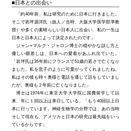
日本との出会い
「約40年前、私は研究のために日本に行きました。
そこで岩坪源洋氏（故人／当時、大阪大学医学部準教
授）や多くの素晴らしい日本人に出会い、私の一生は
日本と日本人によって決定されたのです」
ジャン=マルク・ジャロン博士の穏やかな話し方と
優しい眼差しは、日本への愛着があふれ出ていた。
「岩坪氏は35年前にフランスで51歳の若さで亡くなり
ました。私を息子のように可愛がってくれましたね。
私はその後も時々奥様と電話を通じて話をしていまし
たが、奥様も２年前に亡くなりました」
博士は1974年に東京大学大学院に国費留学して以
来、年に１回以上は来日している。「もう40回以上日
本に行っています。神経生物学の分野では、あの当時
そして現在も、アメリカと日本の研究は最先端をいっ
ているからです」