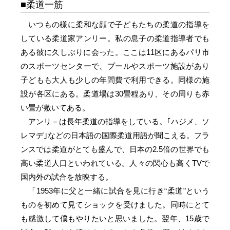
柔道一筋
いつもの様に柔和な顔で子どもたちの柔道の指導を
している柔道家アンリー。私の息子の柔道指導者でも
ある彼に久しぶりに会った。ここは11区にあるパリ市
のスポーツセンターで、プールやスポーツ施設があり
子どもも大人も少しの年間費で利用できる。同様の施
設が各区にある。柔道場は30畳程あり、その周りも赤
い畳が敷いてある。
アンリ－は長年柔道の指導をしている。｢ハジメ、ソ
レマデ｣などの日本語の国際柔道用語が聞こえる。フラ
ンスでは柔道がとても盛んで、日本の2.5倍の世界でも
高い柔道人口といわれている。人々の関心も高くTVで
国内外の試合を放映する。
「1953年に父と一緒に試合を見に行き“柔道”という
ものを初めて見てショックを受けました。同時にとて
も感激して僕もやりたいと思いました。翌年、15歳で