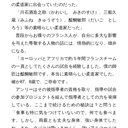
の柔道家に出会っていたのだった。
「川石酒造之助（かわいし みきのすけ）、三船久
蔵（みふね きゅうぞう）、醍醐敏郎（だいご とし
ろう）等の素晴らしい柔道家だった」
普段からお喋りのフランス人が、自分に多大な影響
を与えた尊敬する人物の話には、情熱的になり、雄弁
になる。
「ヨーロッパとアフリカで約５年間フランスチーム
の一員としてたくさんの試合を経験しました。僕の師
匠は醍醐敏郎です。本当に素晴らしい柔道家でした。
確か87、8歳で、ご存命です」
アンリーはその後指導者の資格を取り、指導や試合
の参加プロジェクトを組んで指導者としての力を発揮
している。ここまで続けるための秘訣は？と問うと
「食事も特に気をつけていないので、何でも食べま
す。しかし、両親とも丈夫な身体、強い身体でした
ね。また、タバコは吸いませんし、強いアルコールは