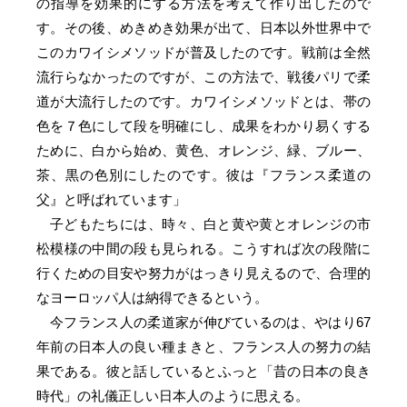
の指導を効果的にする方法を考えて作り出したので
す。その後、めきめき効果が出て、日本以外世界中で
このカワイシメソッドが普及したのです。戦前は全然
流行らなかったのですが、この方法で、戦後パリで柔
道が大流行したのです。カワイシメソッドとは、帯の
色を７色にして段を明確にし、成果をわかり易くする
ために、白から始め、黄色、オレンジ、緑、ブルー、
茶、黒の色別にしたのです。彼は『フランス柔道の
父』と呼ばれています」
子どもたちには、時々、白と黄や黄とオレンジの市
松模様の中間の段も見られる。こうすれば次の段階に
行くための目安や努力がはっきり見えるので、合理的
なヨーロッパ人は納得できるという。
今フランス人の柔道家が伸びているのは、やはり67
年前の日本人の良い種まきと、フランス人の努力の結
果である。彼と話しているとふっと「昔の日本の良き
時代」の礼儀正しい日本人のように思える。