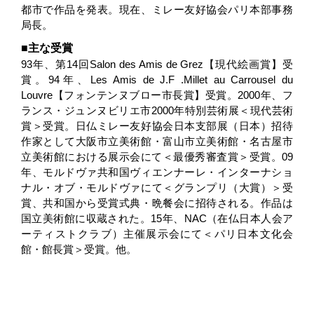
都市で作品を発表。現在、ミレー友好協会パリ本部事務
局長。
主な受賞
93年、第14回Salon des Amis de Grez【現代絵画賞】受
賞。94年、Les Amis de J.F .Millet au Carrousel du
Louvre【フォンテンヌブロー市長賞】受賞。2000年、フ
ランス・ジュンヌビリエ市2000年特別芸術展＜現代芸術
賞＞受賞。日仏ミレー友好協会日本支部展（日本）招待
作家として大阪市立美術館・富山市立美術館・名古屋市
立美術館における展示会にて＜最優秀審査賞＞受賞。09
年、モルドヴァ共和国ヴィエンナーレ・インターナショ
ナル・オブ・モルドヴァにて＜グランプリ（大賞）＞受
賞、共和国から受賞式典・晩餐会に招待される。作品は
国立美術館に収蔵された。15年、NAC（在仏日本人会ア
ーティストクラブ）主催展示会にて＜パリ日本文化会
館・館長賞＞受賞。他。