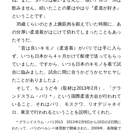
飲みません。続いたことの要はやはり『柔道が好き』
ということです」
35歳くらいのとき上腕筋肉を鍛えていた時期に、あ
の分厚い柔道着がはじけて切れてしまったこともあっ
たそうだ。
「昔は良いキモノ（柔道着）がパリでは手に入ら
ず、いつも日本から４ヶ月かけて船便で送ってもらっ
ていました。ですから、いつも日本のキモノを着て試
合に臨みました。試合に間に合うかどうかヒヤヒヤし
たことがありましたよ」
そして、ちょうど今（取材は2013年2月）、「グラ
ンドスラム・パリ＊」という国際柔道大会が行われて
いること、それはパリ、モスクワ、リオデジャネイ
ロ、東京で行われるということを説明してくれた。
グランドスラム・パリ2013 2013年2月9日から10日の2日間に
わたって、パリのベルシー体育館で開催された。2009年、各階級で