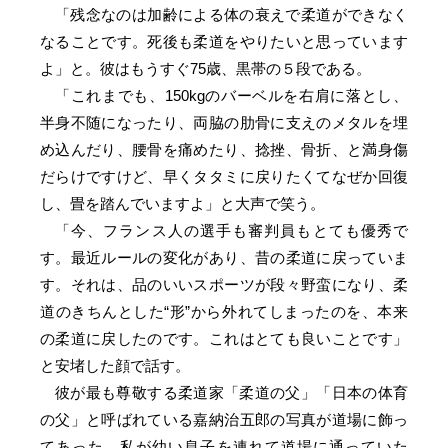
「残念なのは加齢による体の衰えで柔道ができなく
なることです。死後も柔道をやりたいと思っています
よ」と。彼はもうすぐ75歳、黒帯の５段である。
「これまでも、150kgのバーベルを右肩に落とし、
半身不随になったり、両脇の肋骨に支えのメタルを埋
め込んだり、腰骨を痛めたり、捻挫、骨折、と満身傷
だらけですけど、早くタタミに戻りたくてなぜか回復
し、畳を踏んでいますよ」と大声で笑う。
「今、フランス人の選手も審判員もとても優秀で
す。最近ルールの変化があり、昔の柔道に戻っていま
す。それは、品のいいスポーツが段々野蛮になり、柔
道のきちんとした“形”から外れてしまったのを、本来
の柔道に戻したのです。これはとても良いことです」
と安堵した顔で話す。
彼が最も尊敬する柔道家「柔道の父」「日本の体育
の父」と呼ばれている嘉納治五郎の写真が道場に飾っ
てあった。私が幼い息子を連れて道場に通っていた