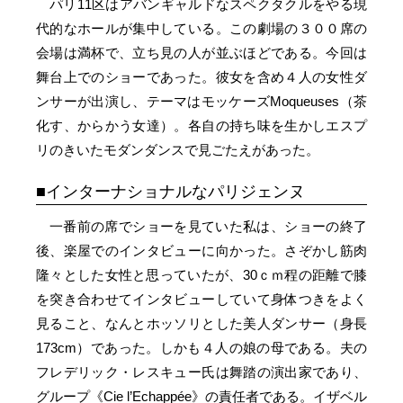
パリ11区はアバンギャルドなスペクタクルをやる現
代的なホールが集中している。この劇場の３００席の
会場は満杯で、立ち見の人が並ぶほどである。今回は
舞台上でのショーであった。彼女を含め４人の女性ダ
ンサーが出演し、テーマはモッケーズMoqueuses（茶
化す、からかう女達）。各自の持ち味を生かしエスプ
リのきいたモダンダンスで見ごたえがあった。
インターナショナルなパリジェンヌ
一番前の席でショーを見ていた私は、ショーの終了
後、楽屋でのインタビューに向かった。さぞかし筋肉
隆々とした女性と思っていたが、30ｃｍ程の距離で膝
を突き合わせてインタビューしていて身体つきをよく
見ること、なんとホッソリとした美人ダンサー（身長
173cm）であった。しかも４人の娘の母である。夫の
フレデリック・レスキュー氏は舞踏の演出家であり、
グループ《Cie l’Echappée》の責任者である。イザベル