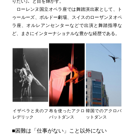
りたい｣、と目を輝かす。
ローレンヌ国立オペラ座では舞踏演出家として、ト
ゥールーズ、ボルドー劇場、スイスのローザンヌオペ
ラ座、オルレアンセンターなどで出演と舞踏指導な
ど、まさにインターナショナルな豊かな経歴である。
イザベラと夫のフ
布を使ったアクロ
韓国でのアクロバ
レデリック
バットダンス
ットダンス
困難は「仕事がない」こと以外にない