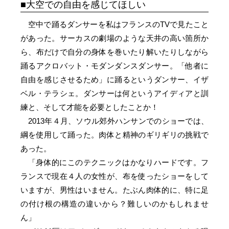
大空での自由を感じてほしい
空中で踊るダンサーを私はフランスのTVで見たこと
があった。サーカスの劇場のような天井の高い箇所か
ら、布だけで自分の身体を巻いたり解いたりしながら
踊るアクロバット・モダンダンスダンサー。「他者に
自由を感じさせるため」に踊るというダンサー、イザ
ベル・テラシェ。ダンサーは何というアイディアと訓
練と、そして才能を必要としたことか！
2013年４月、ソウル郊外ハンサンでのショーでは、
綱を使用して踊った。肉体と精神のギリギリの挑戦で
あった。
「身体的にこのテクニックはかなりハードです。フ
ランスで現在４人の女性が、布を使ったショーをして
いますが、男性はいません。たぶん肉体的に、特に足
の付け根の構造の違いから？難しいのかもしれませ
ん」