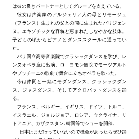
は彼の良きパートナーとしてグループを支えている。
彼女は声楽家のアルジェリア人の母とリモージュ
（フランス）生まれの父との間に生まれたパリジェン
ヌ。エキゾチックな容貌と恵まれたしなやかな肢体。
子どもの頃からピアノとダンススクールに通ってい
た。
パリ国立高等音楽院でクラシックダンスを学び、レ
ンヌオペラ座に出演、ロ―ヨモン僧院でモーツアルト
やプッチーニの歌劇で舞台に立ちオペラを歌った。
今は仲間と一緒にモダンダンス、クラシックダン
ス、ジャスダンス、そしてアクロバットダンスを踊
る。
フランス、ベルギー、イギリス、ドイツ、トルコ、
イスラエル、ジョルジョア、ロシア、ウクライナ、リ
トアニア、カザクスタン､韓国等でショーを開催｡
｢日本はまだ行っていないので機会があったらぜひ踊