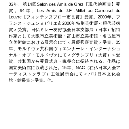
93年、第14回Salon des Amis de Grez【現代絵画賞】受
賞。94年、Les Amis de J.F .Millet au Carrousel du
Louvre【フォンテンヌブロー市長賞】受賞。2000年、フ
ランス・ジュンヌビリエ市2000年特別芸術展＜現代芸術
賞＞受賞。日仏ミレー友好協会日本支部展（日本）招待
作家として大阪市立美術館・富山市立美術館・名古屋市
立美術館における展示会にて＜最優秀審査賞＞受賞。09
年、モルドヴァ共和国ヴィエンナーレ・インターナショ
ナル・オブ・モルドヴァにて＜グランプリ（大賞）＞受
賞、共和国から受賞式典・晩餐会に招待される。作品は
国立美術館に収蔵された。15年、NAC（在仏日本人会ア
ーティストクラブ）主催展示会にて＜パリ日本文化会
館・館長賞＞受賞。他。