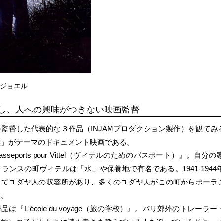
るジョエル
し、人への興味がつきない映画監督
監督した代表的な３作品（INJAMプロダクション製作）を観て
族」がテーマのドキュメント映画である。
asseports pour Vittel（ヴィテルのためのパスポート）』
ランスの町ヴィテルは「水」や保養地で有名である。1941-194
してユダヤ人の収容所があり、多くのユダヤ人がこの町からポーラ
た。
品は『L'école du voyage（旅の学校）』。パリ郊外のトレ