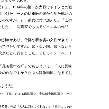
メンタリーである。
の従軍医の日記）』。1914年の第一次大戦でドイツとの戦
見つけた。一人の従軍医の眼から見た戦いの
たのですが」と、彼女は付け加えた。「この
ました」 写真家でもあるジョエルの作品に
特別年があり、侍姿や着物姿の女性がきてい
って見たいですね。知らない国、知らない言
北京などに行きました。そしてインドへ。イ
「最も愛する町」であるという。「人に興味
次の作品ですか？たぶん肖像画風になるでし
るようだ。
身分（平民）による国民議会（憲法制定国民議会）が発
る映画監督。作品『大人は判ってくれない』『勝手にしゃが