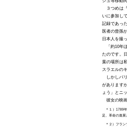
シュ等移動
３つめは『J
いに参加し
記録であっ
医者の曾孫
日本人を撮
「約10
たのです。
葉の場所は
スラエルの
しかしパ
があります
ょう」とニ
彼女の映
１）178
足、革命の進展
２）フラン