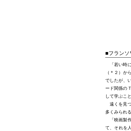
フランソ
「若い時
（＊２）か
でしたが、
ード関係の
して学ぶこ
遠くを見
多くみられ
「映画製
て、それを