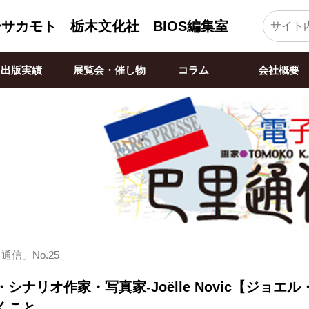
ーサカモト
栃木文化社 BIOS編集室
出版実績
展覧会・催し物
コラム
会社概要
信」No.25
シナリオ作家・写真家-Joëlle Novic【ジョ
くこと