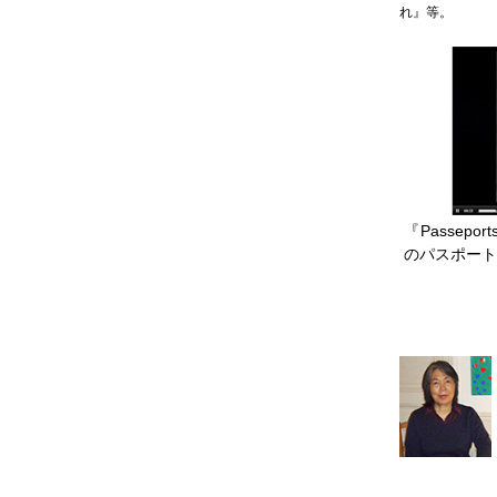
れ』等。
『Passepor
のパスポー