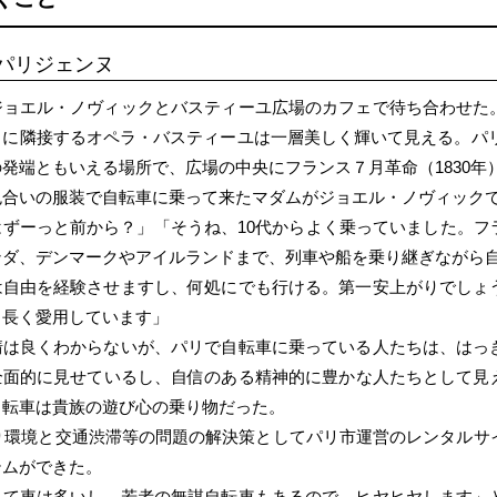
パリジェンヌ
ジョエル・ノヴィックとバスティーユ広場のカフェで待ち合わせた
に隣接するオペラ・バスティーユは一層美しく輝いて見える。パリ1
発端ともいえる場所で、広場の中央にフランス７月革命（1830年
色合いの服装で自転車に乗って来たマダムがジョエル・ノヴィック
はずーっと前から？」「そうね、10代からよく乗っていました。フ
ンダ、デンマークやアイルランドまで、列車や船を乗り継ぎながら
は自由を経験させますし、何処にでも行ける。第一安上がりでしょ
も長く愛用しています」
情は良くわからないが、パリで自転車に乗っている人たちは、はっ
全面的に見せているし、自信のある精神的に豊かな人たちとして見
自転車は貴族の遊び心の乗り物だった。
より環境と交通渋滞等の問題の解決策としてパリ市運営のレンタルサイ
テムができた。
って車は多いし、若者の無謀自転車もあるので、ヒヤヒヤします」