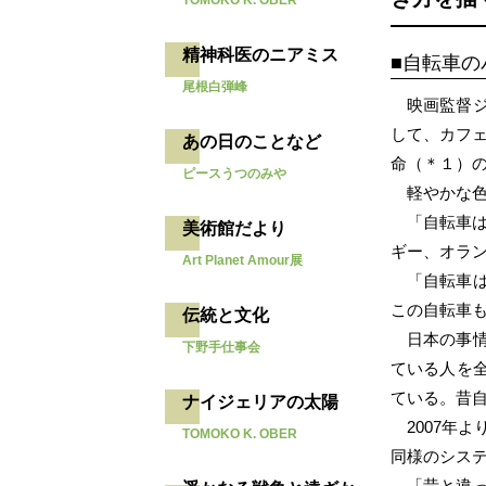
TOMOKO K. OBER
精神科医のニアミス
自転車の
尾根白弾峰
映画監督
して、カフェ
あの日のことなど
命（＊１）の
ピースうつのみや
軽やかな
「自転車
美術館だより
ギー、オラ
Art Planet Amour展
「自転車
この自転車
伝統と文化
日本の事
下野手仕事会
ている人を
ている。昔
ナイジェリアの太陽
2007年
TOMOKO K. OBER
同様のシス
「昔と違