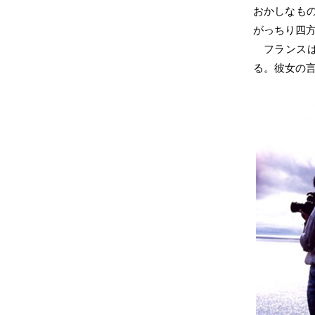
おかしなも
がっちり四
フランス
る。彼女の