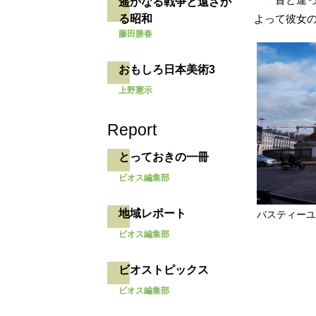
遥かなる戦争と遠ざか
る昭和
よって彼女
藤田勝春
おもしろ日本美術3
上野憲示
Report
とっておきの一冊
ビオス編集部
地域レポート
バスティー
ビオス編集部
ビオストピックス
ビオス編集部