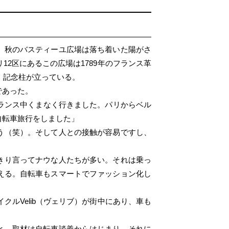
。秋のバスティーユ広場は落ち着いた陽がさ
2区にあるこの広場は1789年のフランス革
）記念柱が立っている。
であった。
ランス中くまなく行きました。パリからベル
自転車旅行をしました」
う（笑）。そして人との接触が容易ですし、
きり言ってナウな人たちが多い。それは乗っ
える。自転車もスマートでファッション化し
クルVelib（ヴェリブ）が街中にあり、車も
と。取材は自転車談義からはじまり、それに