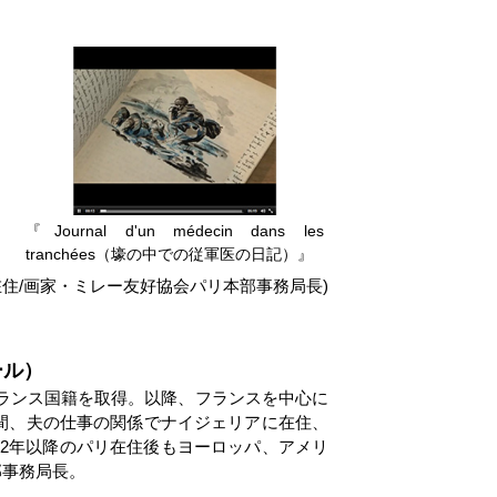
『Journal d'un médecin dans les
tranchées（壕の中での従軍医の日記）』
(パリ在住/画家・ミレー友好協会パリ本部事務局長)
ール）
婚、フランス国籍を取得。以降、フランスを中心に
年間、夫の仕事の関係でナイジェリアに在住、
2年以降のパリ在住後もヨーロッパ、アメリ
部事務局長。