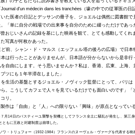
民族）の子どもたちに読み書きを教えている人を追っているドキュ
ournal d'un médecin dans les tranchées（壕の中で
ていた医者の日記とデッサンの冊子を、ジョエルは偶然に図書館で
た。「単に自分の戦場での出来事を自分のために綴っただけであっ
が曾おじいさんの記録を基にした映画を観て、とても感動してくれ
った写真が何枚かあった。
年ほど前、シャン・ド・マルス（エッフェル塔の後ろの広場）で日本
日本は行ったことがありませんが、日本語が分からないから是非行
私を自由にします。そう思いませんか？私は、香港、広東、上海、
キブツにも１年半滞在しました」
リを生活の基盤とするジョエル・ノヴィック監督にとって、パリは
から。こうしてカフェで人々を見ているだけでも面白いのです」「
ッコリ。
画製作は「自由」と「人」への限りない「興味」が原点となってい
9年７月14日のバスティーユ襲撃を契機としてフランス全土に騒乱が発生し、第三
とともに王政と封建制度は崩壊した。
ソワ・トリュフォー（1932-1984）フランスのヌーヴェル・ヴァーグを代表す