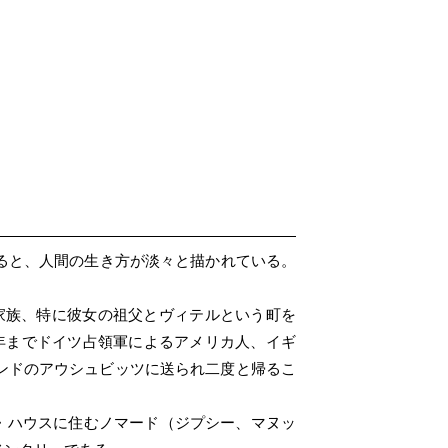
みると、人間の生き方が淡々と描かれている。
。自分の家族、特に彼女の祖父とヴィテルという町を
4年までドイツ占領軍によるアメリカ人、イギ
ンドのアウシュビッツに送られ二度と帰るこ
ーラー・ハウスに住むノマード（ジプシー、マヌッ