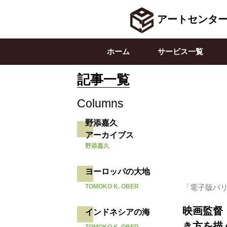
アートセンタ
ホーム
サービス一覧
記事一覧
Columns
野添嘉久
アーカイブス
野添嘉久
ヨーロッパの大地
TOMOKO K. OBER
「電子版パリ通
映画監督・
インドネシアの海
き方を描