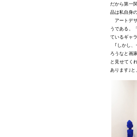
だから第一
品は私自身
アートデ
うである。
ているギャ
｢しかし
ろうなと画家
と見せてく
あります｣と