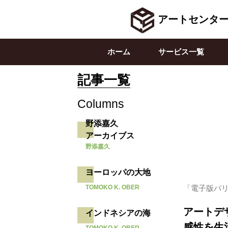
アートセンタ
ホーム
サービス一覧
記事一覧
Columns
野添嘉久
アーカイブス
野添嘉久
ヨーロッパの大地
TOMOKO K. OBER
「電子版パリ通
アートデザ
インドネシアの海
感性を生