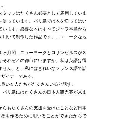
た。
スタッフはたくさん必要として雇用していま
を使っています。バリ島では木を切ってはい
ています。必要な木はすべてジャワ本島から
を用いて制作した作品です」。ユニークな地
。
４ヶ月間、ニューヨークとロサンゼルスが３
がそれぞれの都市にいますが、私は英語は得
ません」と、私にはきれいなフランス語で話
デザイナーである。
も良い友人たちがたくさんいると話す。
。バリ島にはたくさんの日本人観光客が来ま
からもたくさんの支援を受けたことなど日本
竹墨を作るために用いることができたからで