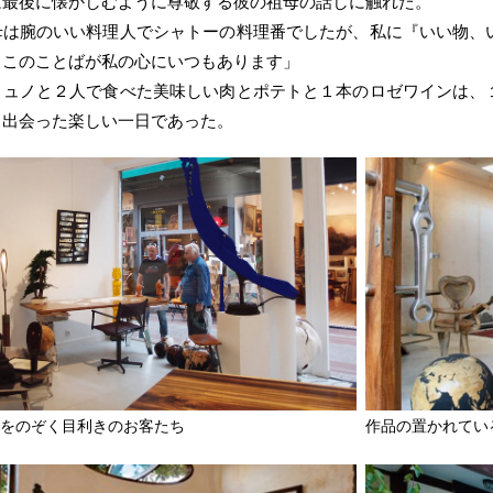
は最後に懐かしむように尊敬する彼の祖母の話しに触れた。
母は腕のいい料理人でシャトーの料理番でしたが、私に『いい物、
。このことばが私の心にいつもあります」
リュノと２人で食べた美味しい肉とポテトと１本のロゼワインは、
と出会った楽しい一日であった。
ムをのぞく目利きのお客たち
作品の置かれてい