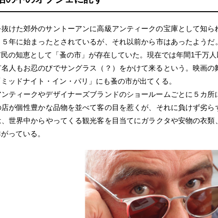
を抜けた郊外のサントーアンに高級アンティークの宝庫として知ら
８５年に始まったとされているが、それ以前から市はあったようだ
市民の知恵として「蚤の市」が存在していた。現在では年間1千万人
有名人もお忍のびでサングラス（？）をかけて来るという。映画の
「ミッドナイト・イン・パリ」にも蚤の市が出てくる。
アンティークやデザイナーズブランドのショールームごとに５カ所
の店が個性豊かな品物を並べて客の目を惹くが、それに負けず劣ら
は、世界中からやってくる観光客を目当てにガラクタや安物の衣類
群がっている。