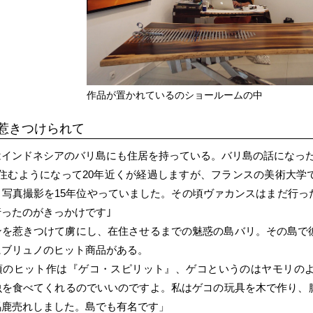
作品が置かれているのショールームの中
惹きつけられて
はインドネシアのバリ島にも住居を持っている。バリ島の話になっ
に住むようになって20年近くが経過しますが、フランスの美術大学
と写真撮影を15年位やっていました。その頃ヴァカンスはまだ行っ
ったのがきっかけです｣
ンを惹きつけて虜にし、在住させるまでの魅惑の島バリ。その島で
にブリュノのヒット商品がある。
頃のヒット作は『ゲコ・スピリット』、ゲコというのはヤモリの
虫を食べてくれるのでいいのですよ。私はゲコの玩具を木で作り、
馬鹿売れしました。島でも有名です」