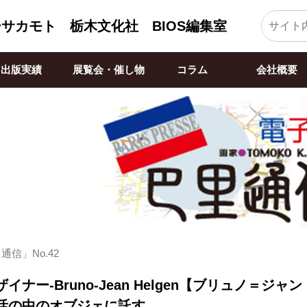
ーサカモト
栃木文化社 BIOS編集室
出版実績
展覧会・催し物
コラム
会社概要
信」No.42
イナー-Bruno-Jean Helgen【ブリュノ＝
活の中のオブジェに託す