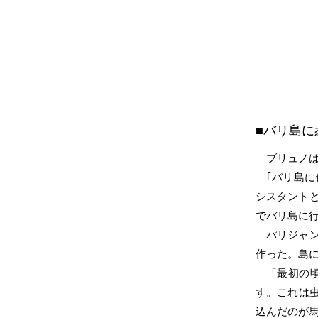
バリ島に
ブリュノ
｢バリ島
シスタント
でバリ島に行
パリジャ
作った。島
「最初の
す。これは
込んだのが