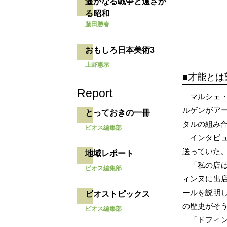
遥かなる戦争と遠ざか
る昭和
藤田勝春
おもしろ日本美術3
上野憲示
才能とは
Report
マルシェ
ルゲンがア
とっておきの一冊
タルの組み
ビオス編集部
インタビ
送っていた
地域レポート
「私の店
ビオス編集部
ィンヌに出
ールを説明
ビオストピックス
の歴史がそ
ビオス編集部
「ドフィ