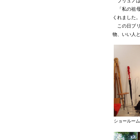
ブリュノ
「私の祖
くれました
この日ブ
物、いい人
ショールー