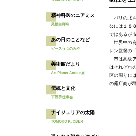
TOMOKO K. OBER
精神科医のニアミス
パリの北
尾根白弾峰
公には１８
ではあるが
あの日のことなど
世界中の
ピースうつのみや
レン監督の
市は高級
美術館だより
はそれぞれ
Art Planet Amour展
区の周りに
の露店商が
伝統と文化
下野手仕事会
ナイジェリアの太陽
TOMOKO K. OBER