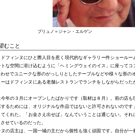
ブリュノ＝ジャン・エルゲン
望むこと
・ドフィンヌにひと際人目を惹く現代的なギャラリー件ショールー
ートな空間に溶け込むように「ヘミングウェイのイス」に座ってコ
合わせでユニークな形のがっしりとしたテーブルなどや様々な形の
ューはドフィンヌにある老舗レストランでランチをしながらだった
。
は今年の３月にオープンしたばかりです（取材は８月）。前の店も
店するためには、オリジナルな作品ではないと許可されないのです
してくれた。「お金さえ出せば」なんていうことは通じない。それ
うさせているのだった。
ンヌの店主は、一国一城の主だから個性も強く頑固です。自分が一