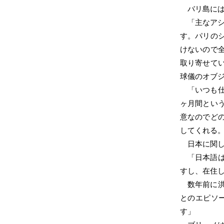
バリ島に
「主なア
す。パリの
けないので
取り寄せて
球儀のオブ
「いつも
ヶ月間とい
意なのでど
してくれる
日本に関
「日本語
すし、在住
数年前に
とのエピソ
す」