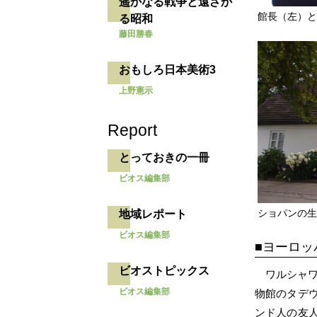
遥かなる戦争と遠ざか
館長（左）
る昭和
藤田勝春
おもしろ日本美術3
上野憲示
Report
とっておきの一冊
ビオス編集部
ショパンの
地域レポート
ビオス編集部
ヨーロッ
ビオストピックス
ワルシャワ
ビオス編集部
物館のタデ
ンド人の友