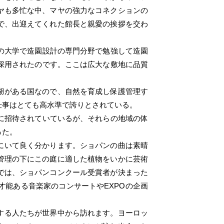
ヤも多忙な中、マヤの強力なコネクションの
で、出迎えてくれた館長と親愛の挨拶を交わ
の大学で造園設計の専門分野で勉強して造園
採用されたのです。ここは広大な敷地に品質
湖がある国なので、自然を育成し保護管理す
仕事はとても高水準で誇りとされている。
に招待されていているが、それらの地域の体
った。
にいて良く分かります。ショパンの曲は素晴
管理の下にこの庭に適した植物をいかに芸術
では、ショパンコンクール受賞者が決まった
才能ある音楽家のコンサートやEXPOの企画
する人たちが世界中から訪れます。ヨーロッ