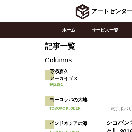
アートセンタ
ホーム
サービス一覧
記事一覧
Columns
野添嘉久
アーカイブス
野添嘉久
ヨーロッパの大地
TOMOKO K. OBER
「電子版パリ通
ショパン博
インドネシアの海
ク】-20