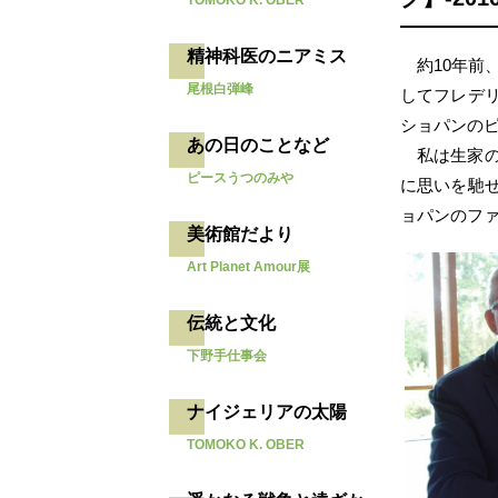
TOMOKO K. OBER
精神科医のニアミス
約10年
尾根白弾峰
してフレデ
ショパンの
あの日のことなど
私は生家
ピースうつのみや
に思いを馳
ョパンのフ
美術館だより
Art Planet Amour展
伝統と文化
下野手仕事会
ナイジェリアの太陽
TOMOKO K. OBER