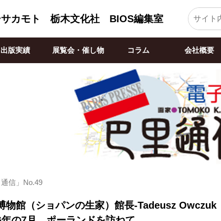
ーサカモト
栃木文化社 BIOS編集室
出版実績
展覧会・催し物
コラム
会社概要
信」No.49
物館（ショパンの生家）館長-Tadeusz Owcz
16年の7月、ポーランドを訪ねて