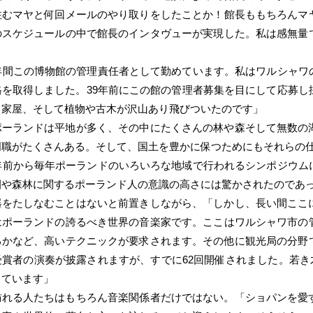
住むマヤと何回メールのやり取りをしたことか！館長ももちろんマ
のスケジュールの中で館長のインタヴューが実現した。私は感無量
9年間この博物館の管理責任者として勤めています。私はワルシャワ
格を取得しました。39年前にこの館の管理者募集を目にして応募し
と家屋、そして植物や古木が沢山あり飛びついたのです」
ポーランドは平地が多く、その中にたくさんの林や森そして無数の
門職がたくさんある。そして、国土を豊かに保つためにもそれらの
数年前から毎年ポーランドのいろいろな地域で行われるシンポジウム
園や森林に関するポーランド人の意識の高さには驚かされたのであ
器をたしなむことはないと前置きしながら、「しかし、長い間ここ
はポーランドの誇るべき世界の音楽家です。ここはワルシャワ市の
るかなど、高いテクニックが要求されます。その他に観光局の分野
賞者の演奏が披露されますが、すでに62回開催されました。若き
っています」
訪れる人たちはもちろん音楽関係者だけではない。「ショパンを愛