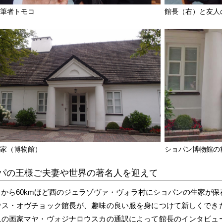
と筆者トモコ
館長（右）と友人
生家（博物館）
ショパン博物館の
パの王様ご夫妻や世界の著名人を迎えて
から60kmほど西のジェラゾヴァ・ヴォラ村にショパンの生家が
ウス・オヴチョック館長が、趣味の良い服を身につけて新しくでき
人の画家マヤ・ヴォジナロウスカの通訳によって館長のインタビュ