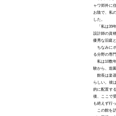
ャワ郊外に
お陰で、私
した。
「私は3
設計師の資
優秀な旧庭
ちなみに
る分野の専
私は10
験から、造
館長は楽
らしい。彼
的に配置す
後、ここで受
も絶えず行
この館を