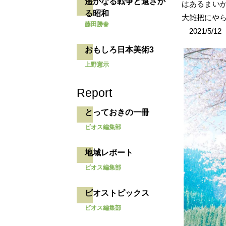
遥かなる戦争と遠ざか
はあるまい
る昭和
大雑把にや
藤田勝春
2021/5/12
おもしろ日本美術3
上野憲示
Report
とっておきの一冊
ビオス編集部
地域レポート
ビオス編集部
ビオストピックス
ビオス編集部