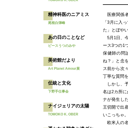
TOMOKO K. OBER
医療関係
精神科医のニアミス
「3月に入
尾根白弾峰
た」とぼやい
あの日のことなど
5月1日、
ース3つの
ピースうつのみや
保健師の問
美術館だより
ね？」と念
ス前から次
Art Planet Amour展
丁寧な質問
伝統と文化
しかし、
名は2カ所に
下野手仕事会
ナが発生し
ナイジェリアの太陽
王切開で出
いこっちゃ
TOMOKO K. OBER
欧米人の