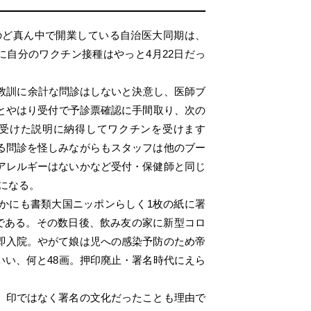
のど真ん中で開業している自治医大同期は、
自分のワクチン接種はやっと4月22日だっ
を教訓に余計な問診はしないと決意し、医師ブ
とやはり受付で予診票確認に手間取り、次の
受けた説明に納得してワクチンを受けます
る問診を怪しみながらもスタッフは他のブー
アレルギーはないかなど受付・保健師と同じ
になる。
かにも書類大国ニッポンらしく1枚の紙に署
労である。その数日後、飲み友の家に新型コロ
即入院。やがて娘は児への感染予防のため帝
い、何と48画。押印廃止・署名時代にえら
。印ではなく署名の文化だったことも理由で