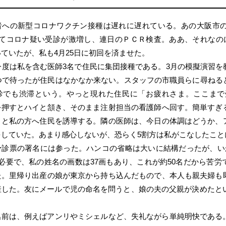
者への新型コロナワクチン接種は遅れに遅れている。あの大阪市
ってコロナ疑い受診が激増し、連日のＰＣＲ検査。ああ、それなのに
ていたが、私も4月25日に初回を済ませた。
今度は私を含む医師3名で住民に集団接種である。3月の模擬演習
1つで待ったが住民はなかなか来ない。スタッフの市職員らに尋ねる
診でも渋滞という。やっと現れた住民に「お疲れさま。ここまで
を押すとハイと頷き、そのまま注射担当の看護師へ回す。簡単すぎ
々と私の方へ住民を誘導する。隣の医師は、今日の体調はどうか、
をしていた。あまり感心しないが、恐らく5割方は私がこなしたこと
予診票の署名には参った。ハンコの省略は大いに結構だったが、い
必要で、私の姓名の画数は37画もあり、これが約50名だから苦
た。里帰り出産の娘が東京から持ち込んだもので、本人も親夫婦も
産した。友にメールで児の命名を問うと、娘の夫の父親が決めたとい
。
名前は、例えばアンリやミシェルなど、失礼ながら単純明快である