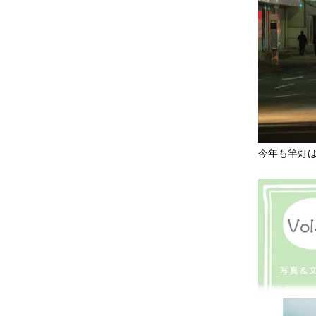
今年も竿灯