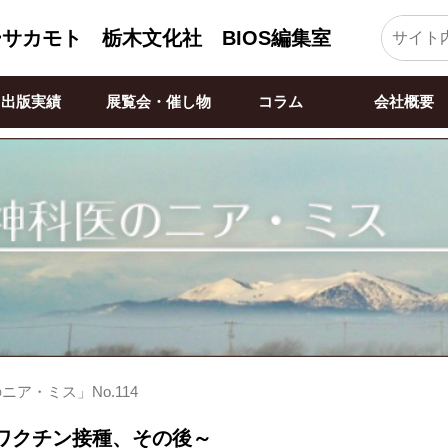
ーサカモト
栃木文化社 BIOS編集室
出版実績
展覧会・催し物
コラム
会社概要
ア・ミス」No.114
ワクチン接種、その後～