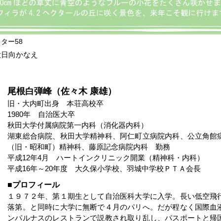
ター58
大日向かなえ
尾根白弾峰（佐々木 康雄）
旧・大内町出身 本荘高校卒
1980年 自治医大卒
秋田大学付属病院第一内科（消化器内科）
湖東総合病院、秋田大学精神科、阿仁町立病院内科、公立角館
（旧・昭和町）精神科、藤原記念病院内科 勤務
平成12年4月 ハートインクリニック開業（精神科・内科）
平成16年～20年度 大久保小学校、羽城中学校ＰＴＡ会長
プロフィール
１９７２年、第１期生として自治医科大学に入学。長い低空飛
落第。と同時に大学に無断で４月のパリへ。だが程なく国際血
ンパルナスのレストランで説教され取り乱し、パスポートと帰