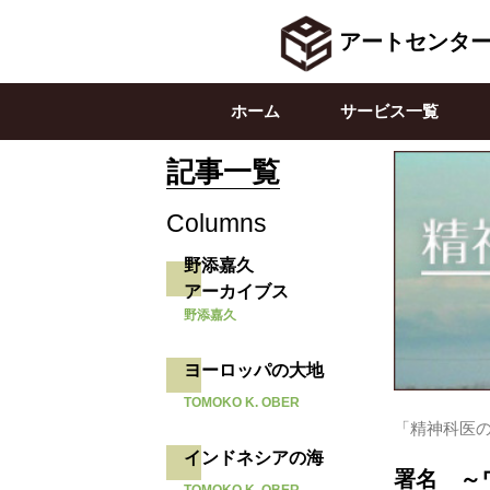
アートセンタ
ホーム
サービス一覧
記事一覧
Columns
野添嘉久
アーカイブス
野添嘉久
ヨーロッパの大地
TOMOKO K. OBER
「精神科医のニ
インドネシアの海
署名 ～