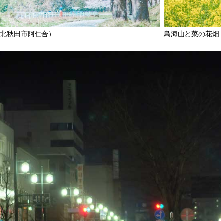
（北秋田市阿仁合）
鳥海山と菜の花畑