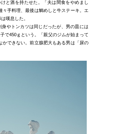
つけと酒を持たせた。「夫は間食をやめまし
種々手料理、最後は鯛めしと牛ステーキ。エ
師は嘆息した。
刺身やトンカツは同じだったが、男の皿には
子で450ｇという。「親父のジムが始まって
なかできない。前立腺肥大もある男は「尿の