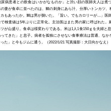
糖尿病患者との飲食はいかがなものか」と渋い顔の医師夫人は煮
男の妻が食卓に並べたのは、鯛の刺身にあら汁、分厚いトンカツ、
イカもあったか。鯛は男が捌いた。「旨い。でもカロリーが…」医
余で検査値は5年ぶりに正常化。主治医はまた男の家に呼ばれた。
ツが山盛り。食卓は様変わりである。米は1人1食150ｇを夫婦と息
わってきた」と息子。病者を孤独にさせない食事療法は普通、なか
った」と今もジムに通う。（2022/1/21 写真撮影：大日向かなえ）