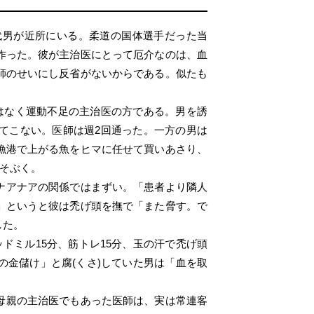
代男が近所にいる。柔道の国体選手だった当
作った。彼が主治医にとって厄介なのは、血
師のせいにし反省がないからである。似たも
はなく運動不足の主治医の方である。男を誘
てこない。医師は週2回通った。一方の男は
漁港で上がる魚をヒマに任せて買いあさり、
うそぶく。
ナアナアの関係ではまずい。「患者より隣人
」というと彼は禿げ頭を撫で「また脅す。で
した。
ドミル15分、筋トレ15分、玉の汗で禿げ頭
金儲け」と腐(くさ)していた男は「血を取
母親の主治医でもあった医師は、実は常連客