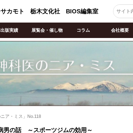
ーサカモト
栃木文化社 BIOS編集室
出版実績
展覧会・催し物
コラム
会社概要
ア・ミス」No.118
病男の話 ～スポーツジムの効用～