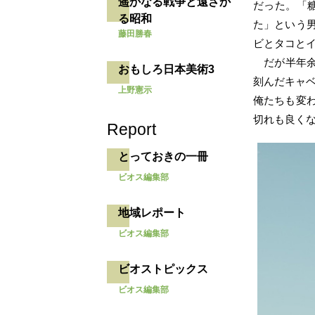
遥かなる戦争と遠ざか
だった。「
る昭和
た」という
藤田勝春
ビとタコと
だが半年
おもしろ日本美術3
刻んだキャベ
上野憲示
俺たちも変
切れも良くな
Report
とっておきの一冊
ビオス編集部
地域レポート
ビオス編集部
ビオストピックス
ビオス編集部