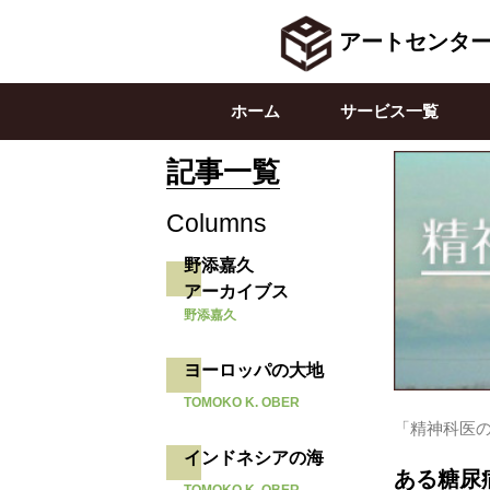
アートセンタ
ホーム
サービス一覧
記事一覧
Columns
野添嘉久
アーカイブス
野添嘉久
ヨーロッパの大地
TOMOKO K. OBER
「精神科医のニ
インドネシアの海
ある糖尿