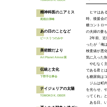
TOMOKO K. OBER
ヒマはあ
精神科医のニアミス
時、後援会
尾根白弾峰
糖コントロ
あの日のことなど
の夫婦の妻
2年前、
ピースうつのみや
ったが「俺
美術館だより
検査値が悪
気に入った魚
Art Planet Amour展
やむなく
伝統と文化
である君と
も糖尿病は
下野手仕事会
ジムは町内
ナイジェリアの太陽
を光らせ、
ってくれ」
TOMOKO K. OBER
ある日、