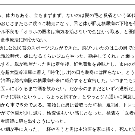
る、体力もある、金もまずまず、ないのは髪の毛と反省という60
のおじさまたちに度々ご馳走になり、舌と体が肥え糖尿病の下地を
ール不良を「オラホの医者は病気を治さないで金ばかり取る」と医
も食事療法に関心がない。
近所に公設民営のスポーツジムができた。飛びついたのはこの男で
は現役時代、嫌になるくらいジムをやった。勘弁してくれ」と乗っ
化する。親が魚屋だった男は定年後、鮮魚蒐集を趣味とし、市内の
を超大型冷凍庫に蓄え「時化(しけ)の日も刺身には困らない」と
主治医は総合病院の糖尿病外来に紹介すると宣告した。いつまでも
は互いにボケるまで酒を飲みたい。だが今のままだといずれ透析だ
コロナに弱いというし、ちょっと試すか」とやっとジム通いに同意
から車で５分である。開始した男は昔取った杵柄、週2回、トレッ
やがて体重が少し減り、検査値もいい感じとなった。検査を「医者の
と看護師に腕を出すようになった。
いい鯛が手に入った、一杯やろうと男は主治医を家に招く。死んだ