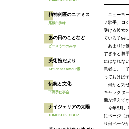
TOMOKO K. OBER
ニューヨ
精神科医のニアミス
ノ歌手、ロ
尾根白弾峰
受ける彼女
あの日のことなど
ている子供
あまり行
ピースうつのみや
すぎると勝
美術館だより
にはなれな
患者に、「
Art Planet Amour展
っておけば
伝統と文化
何かと気
キャラクタ
下野手仕事会
機が増えて
ナイジェリアの太陽
今年9月
にページ（頁
TOMOKO K. OBER
り何ページ