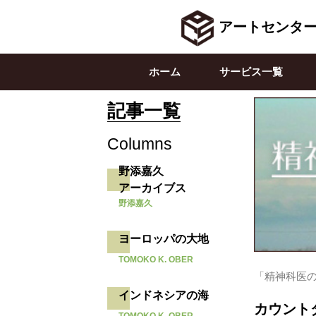
アートセンタ
ホーム
サービス一覧
記事一覧
Columns
野添嘉久
アーカイブス
野添嘉久
ヨーロッパの大地
TOMOKO K. OBER
「精神科医の
インドネシアの海
カウント