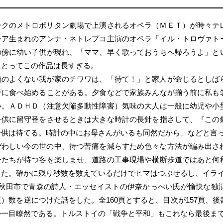
ークのメトロポリタン劇場で上演されるオペラ（ＭＥＴ）が時々テ
シア生まれのアンナ・ネトレプコ主演のオペラ「イル・トロヴァト
の傍に幼い子供が現れ、「ママ、早く歌っておうちへ帰ろうよ」と
にとってこの作品は長すぎる。
儀のよくない我が家のチワワは、「待て！」と家人が命じるとしば
手に食べ始めることがある。夕食などで家族みんなが揃う前に私も
い。ＡＤＨＤ（注意欠陥多動性障害）気味の大人は一般に幼児や小
子供に留守番をさせるときは大きな時計の長針を指さして、『この
子供は待てる。時計の中にお母さんがいるも同然だから」などと言
ぜわしい今の世の中、待つ苦痛を減らすため色々な方法が編み出さ
ーたちが待つ客を楽しませ、道路の工事現場や横断歩道ではあと何
きた。確かに残り秒数を数えているだけでヒマはつぶせるし、イラ
、秋田市で青森の詩人・エッセイストの伊奈かっぺい氏が愉快な独
）数を逆につけた話をした。全160頁とすると、目次が157頁、後
か一目瞭然である。トルストイの「戦争と平和」もこれなら最後ま