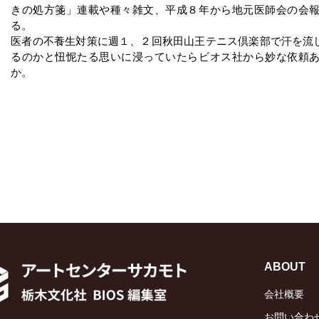
きの処方箋」連載や種々雑文、平成８年から地元医師会の会
る。
医者の不養生対策に週１、２回秋田山王テニス倶楽部で汗を流
るのかと忸怩たる思いに浸っていたらビオス社から妙な依頼
か。
ABOUT
会社概要
お問い合わ