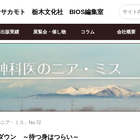
ーサカモト
栃木文化社 BIOS編集室
出版実績
展覧会・催し物
コラム
会社概要
ニア・ミス」No.72
ダウン ～待つ身はつらい～