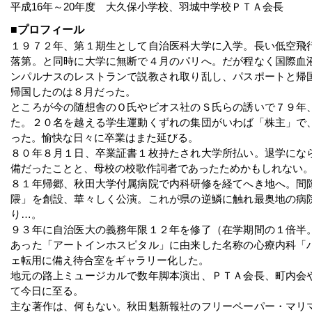
平成16年～20年度 大久保小学校、羽城中学校ＰＴＡ会長
プロフィール
１９７２年、第１期生として自治医科大学に入学。長い低空飛
落第。と同時に大学に無断で４月のパリへ。だが程なく国際血
ンパルナスのレストランで説教され取り乱し、パスポートと帰
帰国したのは８月だった。
ところが今の随想舎のＯ氏やビオス社のＳ氏らの誘いで７９年
た。２０名を越える学生運動くずれの集団がいわば「株主」で
った。愉快な日々に卒業はまた延びる。
８０年８月１日、卒業証書１枚持たされ大学所払い。退学にな
備だったことと、母校の校歌作詞者であったためかもしれない
８１年帰郷、秋田大学付属病院で内科研修を経てへき地へ。間
隈」を創設、華々しく公演。これが県の逆鱗に触れ最奥地の病
り…。
９３年に自治医大の義務年限１２年を修了（在学期間の１倍半
あった「アートインホスピタル」に由来した名称の心療内科「
ェ転用に備え待合室をギャラリー化した。
地元の路上ミュージカルで数年脚本演出、ＰＴＡ会長、町内会
て今日に至る。
主な著作は、何もない。秋田魁新報社のフリーペーパー・マリ