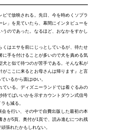
レビで放映される。先日、今を時めくソプラ
ーレ」を見ていたら、幕間にインタビューを
いうのであった。なるほど、おなかをすかし
らくはエサを前にじっとしているが、待たせ
箸に手を付けることが多いので犬を責める気
型犬と似て待つのが苦手である。そんな私が
針がここに来るとお母さんは帰ります』と言
っているから面はゆい。
れている。ディズニーランドでは着ぐるみの
秒待てばいいかを示すカウントダウン式信号
イラも減る。
演会を行い、その中で自費出版した最初の本
書きが5頁、奥付が1頁で、読み進むにつれ残
で頑張れたかもしれない。