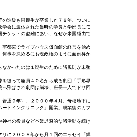
行の進級も同期生が卒業した７８年、ついに
液学会に渡仏された当時の学長と学部長にモ
国チケットの盗難にあい、なぜか米国経由で
、宇都宮でライブハウス仮面館の経営を始め
、何事を決めるにも現政権のように面倒臭か
らなかったのは１期生のために諸規則が未整
。
隙を縫って座員４０名から成る劇団「手形界
院へ飛ばされ劇団は崩壊、座長一人でドサ回
。普通９年）。２０００年４月、母校地下に
ハートインクリニック」開業。廃業後のカフ
や神社の役員など本業退避的な諸活動を続け
マリに２００８年から月１回のエッセイ「輝