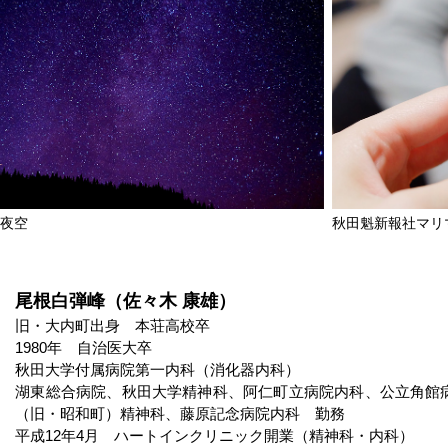
の夜空
秋田魁新報社マリ
尾根白弾峰（佐々木 康雄）
旧・大内町出身 本荘高校卒
1980年 自治医大卒
秋田大学付属病院第一内科（消化器内科）
湖東総合病院、秋田大学精神科、阿仁町立病院内科、公立角館
（旧・昭和町）精神科、藤原記念病院内科 勤務
平成12年4月 ハートインクリニック開業（精神科・内科）