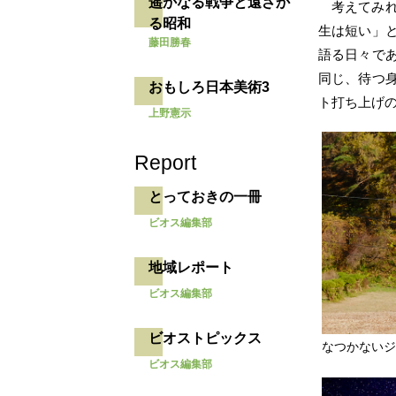
遥かなる戦争と遠ざか
考えてみ
る昭和
生は短い」
藤田勝春
語る日々で
同じ、待つ
おもしろ日本美術3
ト打ち上げ
上野憲示
Report
とっておきの一冊
ビオス編集部
地域レポート
ビオス編集部
ビオストピックス
なつかない
ビオス編集部