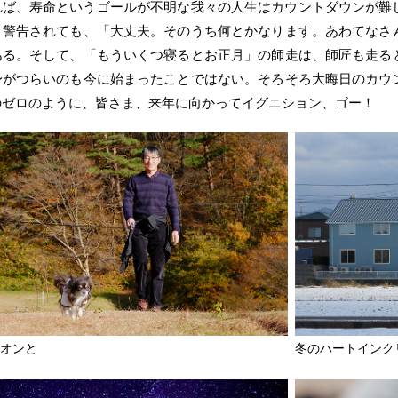
れば、寿命というゴールが不明な我々の人生はカウントダウンが難
と警告されても、「大丈夫。そのうち何とかなります。あわてなさ
ある。そして、「もういくつ寝るとお正月」の師走は、師匠も走る
身がつらいのも今に始まったことではない。そろそろ大晦日のカウ
のゼロのように、皆さま、来年に向かってイグニション、ゴー！
ジオンと
冬のハートインク