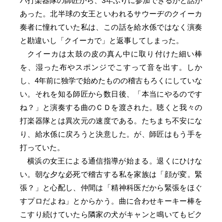
バ打楽器隊の師匠から、3年ぶりに参加できるかと話が
あった。北半球の女王といわれるサウーヂのクイーカ
奏者に憧れていた私は、この話を給水係ではなく演奏
と勘違いし「クイーカで」と返事してしまった。
クイーカは太鼓の皮の真ん中に取り付けた細い棒
を、湿った布やスポンジでこすって音を出す。しか
し、4年前に独学で始めたものの稽古もろくにしていな
い。それを知る師匠から数日後、「本当にやるのです
ね？」と演奏する曲のＣＤを渡された。聴くと我々の
打楽器隊とは異次元の速度である。たちまち不安にな
り、給水係に戻ろうと決意した。が、師匠はもう手を
打っていた。
横浜の女王による通信指導が始まる。退くにひけな
い。朝な夕な必死で稽古する私を家族は「顔が変。緊
張？」と心配し、仲間は「精神科医だから緊張をほぐ
すプロだよね」とからかう。曲に合わせキーキー棒を
こすり続けていたら隣家の犬がキャンと鳴いてもビク