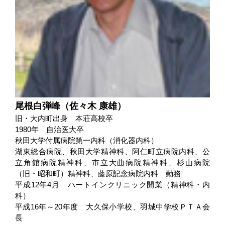
尾根白弾峰（佐々木 康雄）
旧・大内町出身 本荘高校卒
1980年 自治医大卒
秋田大学付属病院第一内科（消化器内科）
湖東総合病院、秋田大学精神科、阿仁町立病院内科、公
立角館病院精神科、市立大曲病院精神科、杉山病院
（旧・昭和町）精神科、藤原記念病院内科 勤務
平成12年4月 ハートインクリニック開業（精神科・内
科）
平成16年～20年度 大久保小学校、羽城中学校ＰＴＡ会
長