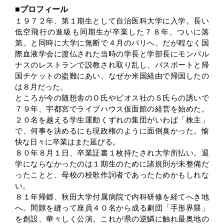
プロフィール
１９７２年、第１期生として自治医科大学に入学。長い
低空飛行の進級も同期生が卒業した７８年、ついに落
第。と同時に大学に無断で４月のパリへ。だが程なく国
際血液学会に渡仏された当時の学長と学部長にモンパル
ナスのレストランで説教され取り乱し、パスポートと帰
国チケットの盗難にあい、なぜか米国経由で帰国したの
は８月だった。
ところが今の随想舎のＯ氏やビオス社のＳ氏らの誘いで
７９年、宇都宮でライブハウス仮面館の経営を始めた。
２０名を越える学生運動くずれの集団がいわば「株主」
で、何事を決めるにも現政権のように面倒臭かった。愉
快な日々に卒業はまた延びる。
８０年８月１日、卒業証書１枚持たされ大学所払い。退
学にならなかったのは１期生のために諸規則が未整備だ
ったことと、母校の校歌作詞者であったためかもしれな
い。
８１年帰郷、秋田大学付属病院で内科研修を経てへき地
へ。間隙を縫って座員４０名から成る劇団「手形界隈」
を創設、華々しく公演。これが県の逆鱗に触れ最奥地の