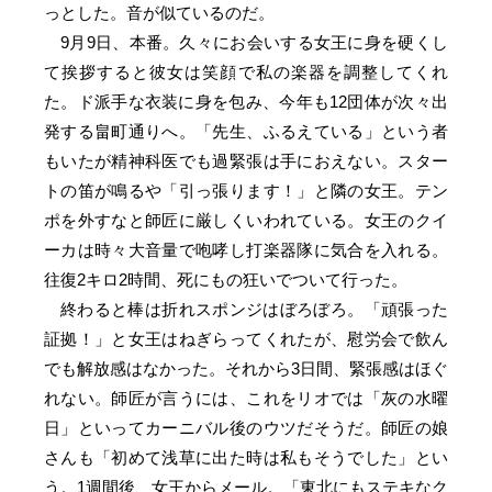
っとした。音が似ているのだ。
9月9日、本番。久々にお会いする女王に身を硬くし
て挨拶すると彼女は笑顔で私の楽器を調整してくれ
た。ド派手な衣装に身を包み、今年も12団体が次々出
発する畠町通りへ。「先生、ふるえている」という者
もいたが精神科医でも過緊張は手におえない。スター
トの笛が鳴るや「引っ張ります！」と隣の女王。テン
ポを外すなと師匠に厳しくいわれている。女王のクイ
ーカは時々大音量で咆哮し打楽器隊に気合を入れる。
往復2キロ2時間、死にもの狂いでついて行った。
終わると棒は折れスポンジはぼろぼろ。「頑張った
証拠！」と女王はねぎらってくれたが、慰労会で飲ん
でも解放感はなかった。それから3日間、緊張感はほぐ
れない。師匠が言うには、これをリオでは「灰の水曜
日」といってカーニバル後のウツだそうだ。師匠の娘
さんも「初めて浅草に出た時は私もそうでした」とい
う。1週間後、女王からメール。「東北にもステキなク