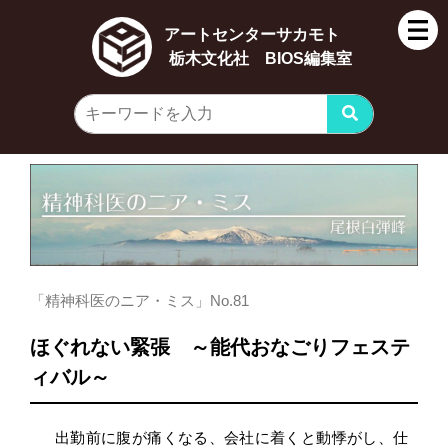
アートセンターサカモト
栃木文化社 BIOS編集室
「精神科医のニア・ミス」No.81
ほぐれない緊張 ～能代おなごりフェステ
ィバル～
出勤前に腹が痛くなる、会社に着くと動悸がし、仕