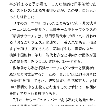
事が始まると手が震え…こんな相談は日常茶飯であ
る。ストレスによる緊張症状だが、この夏、自分もた
っぷり経験した。
リオのカーニバルは行ったこともないが、8月の浅草
カーニバルは一度見た。出場チーム中トップクラスの
『横浜サウーヂ』は、秋田県能代市で9月上旬に行われ
る『おなごりフェス』常連で、一番人気である。仙台
すずめ踊り、盛岡さんさ、花輪ばやし、青森ねぶた、
横浜中国龍舞、竿灯、能代七夕など県内外の団体が夏
の名残を惜しみつつ広い道路をパレードする。
数年前から私は横浜サウーヂのダンサーと演奏者に
給水などお世話するチームの一員としてほぼ1年おきに
過去4回参加してきた。観客は多い年で30万人。まば
ゆい照明の中を主役らと行進するのは愉快で、各団体
を間近で見られる役得もある。
7月末、サウーヂのメンバーである私たち地元のサン