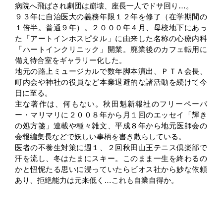
病院へ飛ばされ劇団は崩壊、座長一人でドサ回り…。
９３年に自治医大の義務年限１２年を修了（在学期間の
１倍半。普通９年）。２０００年４月、母校地下にあっ
た「アートインホスピタル」に由来した名称の心療内科
「ハートインクリニック」開業。廃業後のカフェ転用に
備え待合室をギャラリー化した。
地元の路上ミュージカルで数年脚本演出、ＰＴＡ会長、
町内会や神社の役員など本業退避的な諸活動を続けて今
日に至る。
主な著作は、何もない。秋田魁新報社のフリーペーパ
ー・マリマリに２００８年から月１回のエッセイ「輝き
の処方箋」連載や種々雑文、平成８年から地元医師会の
会報編集長などで妖しい事柄を書き散らしている。
医者の不養生対策に週１、２回秋田山王テニス倶楽部で
汗を流し、冬はたまにスキー。このまま一生を終わるの
かと忸怩たる思いに浸っていたらビオス社から妙な依頼
あり、拒絶能力は元来低く…これも自業自得か。