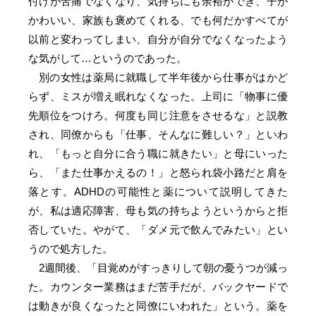
付けが苦痛でなくなり、気持ちにも余裕ができ、子が
かわいい、家族も褒めてくれる、でも何だかすべてが
以前と変わってしまい、自分が自分でなくなったよう
な気がして…というのであった。
別の女性は薬局に就職して半年後から仕事がはかど
らず、ミスが増え眠れなくなった。上司に「物事に優
先順位をつけろ。何度も同じ注意をさせるな」と説教
され、同僚からも「仕事、そんなに難しい？」といわ
れ、「もっと自分に合う職に就きたい」と母にいった
ら、「また仕事かえるの！」と怒られ袋小路だと肩を
落とす。ADHDの可能性と薬について説明してきた
が、私は適応障害、母も気の持ちようというからと拒
否していた。やがて、「ダメ元で飲んでみたい」とい
うので処方した。
2週間後、「目覚めがすっきりして朝の憂うつが減っ
た。カウンター業務はまだ苦手だが、バックヤードで
は動きが良くなったと同僚にいわれた」という。薬を