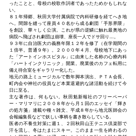
ったことと、母校の校歌作詞者であったためかもしれな
い。
８１年帰郷、秋田大学付属病院で内科研修を経てへき地
へ。間隙を縫って座員４０名から成る劇団「手形界隈」
を創設、華々しく公演。これが県の逆鱗に触れ最奥地の
病院へ飛ばされ劇団は崩壊、座長一人でドサ回り…。
９３年に自治医大の義務年限１２年を修了（在学期間の
１倍半。普通９年）。２０００年４月、母校地下にあっ
た「アートインホスピタル」に由来した名称の心療内科
「ハートインクリニック」開業。廃業後のカフェ転用に
備え待合室をギャラリー化した。
地元の路上ミュージカルで数年脚本演出、ＰＴＡ会長、
町内会や神社の役員など本業退避的な諸活動を続けて今
日に至る。
主な著作は、何もない。秋田魁新報社のフリーペーパ
ー・マリマリに２００８年から月１回のエッセイ「輝き
の処方箋」連載や種々雑文、平成８年から地元医師会の
会報編集長などで妖しい事柄を書き散らしている。
医者の不養生対策に週１、２回秋田山王テニス倶楽部で
汗を流し、冬はたまにスキー。このまま一生を終わるの