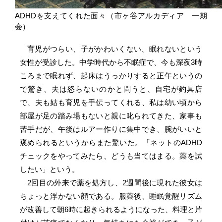
ADHDを支えてくれた面々（市ヶ谷アルカディア 一期
会）
育児がつらい、子がかわいくない、眠れないという
女性が受診した。中学時代から不眠症で、今も深夜3時
ころまで眠れず、起床はうっかりすると正午というの
で驚き、夫は怒らないのかと問うと、自宅が釣具店
で、夫も姑も育児を手伝ってくれる、私は幼い頃から
部屋が足の踏み場もないと親に叱られてきた、家事も
苦手だが、午後はルアー作りに集中でき、腕がいいと
褒められるというからまた驚いた。「ネットのADHD
チェックをやってみたら、どうも当てはまる。薬を試
したい」という。
2回目の外来で薬を処方し、2週間後に現れた彼女は
ちょっと浮かない顔である。服薬後、睡眠覚醒リズム
が改善して朝6時に起きられるようになった、料理と片