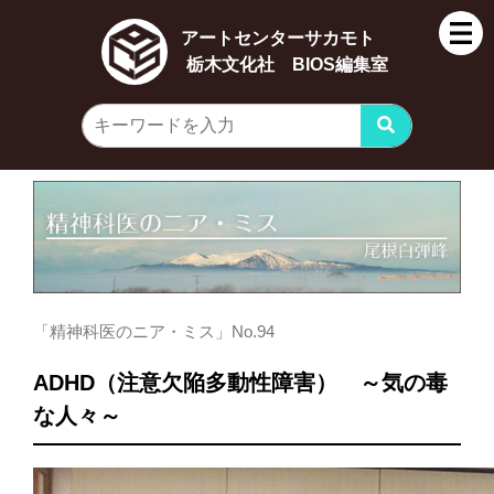
アートセンターサカモト
栃木文化社 BIOS編集室
「精神科医のニア・ミス」No.94
ADHD（注意欠陥多動性障害） ～気の毒
な人々～