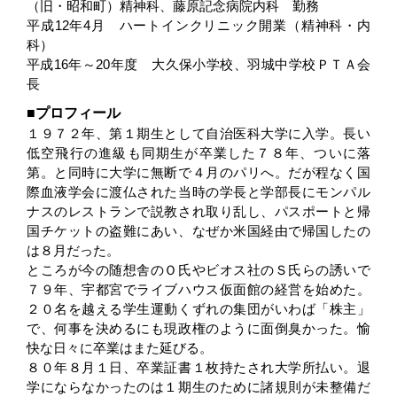
（旧・昭和町）精神科、藤原記念病院内科 勤務
平成12年4月 ハートインクリニック開業（精神科・内
科）
平成16年～20年度 大久保小学校、羽城中学校ＰＴＡ会
長
プロフィール
１９７２年、第１期生として自治医科大学に入学。長い
低空飛行の進級も同期生が卒業した７８年、ついに落
第。と同時に大学に無断で４月のパリへ。だが程なく国
際血液学会に渡仏された当時の学長と学部長にモンパル
ナスのレストランで説教され取り乱し、パスポートと帰
国チケットの盗難にあい、なぜか米国経由で帰国したの
は８月だった。
ところが今の随想舎のＯ氏やビオス社のＳ氏らの誘いで
７９年、宇都宮でライブハウス仮面館の経営を始めた。
２０名を越える学生運動くずれの集団がいわば「株主」
で、何事を決めるにも現政権のように面倒臭かった。愉
快な日々に卒業はまた延びる。
８０年８月１日、卒業証書１枚持たされ大学所払い。退
学にならなかったのは１期生のために諸規則が未整備だ