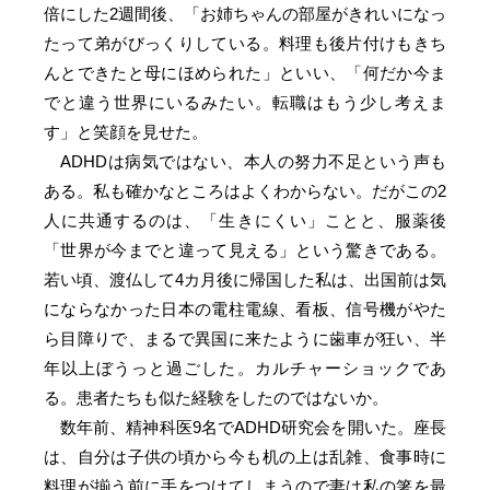
倍にした2週間後、「お姉ちゃんの部屋がきれいになっ
たって弟がびっくりしている。料理も後片付けもきち
んとできたと母にほめられた」といい、「何だか今ま
でと違う世界にいるみたい。転職はもう少し考えま
す」と笑顔を見せた。
ADHDは病気ではない、本人の努力不足という声も
ある。私も確かなところはよくわからない。だがこの2
人に共通するのは、「生きにくい」ことと、服薬後
「世界が今までと違って見える」という驚きである。
若い頃、渡仏して4カ月後に帰国した私は、出国前は気
にならなかった日本の電柱電線、看板、信号機がやた
ら目障りで、まるで異国に来たように歯車が狂い、半
年以上ぼうっと過ごした。カルチャーショックであ
る。患者たちも似た経験をしたのではないか。
数年前、精神科医9名でADHD研究会を開いた。座長
は、自分は子供の頃から今も机の上は乱雑、食事時に
料理が揃う前に手をつけてしまうので妻は私の箸を最