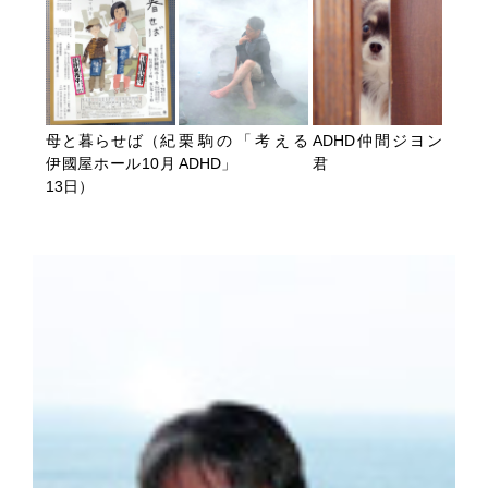
母と暮らせば（紀
栗駒の「考える
ADHD仲間ジヨン
伊國屋ホール10月
ADHD」
君
13日）