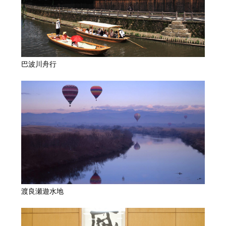
巴波川舟行
渡良瀬遊水地