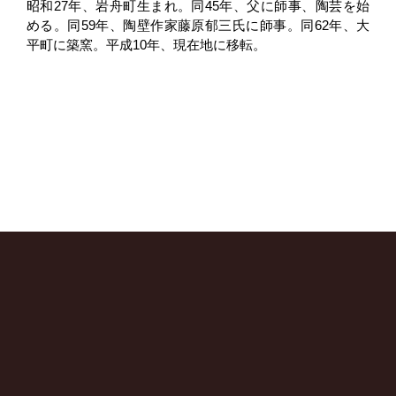
昭和27年、岩舟町生まれ。同45年、父に師事、陶芸を始
める。同59年、陶壁作家藤原郁三氏に師事。同62年、大
平町に築窯。平成10年、現在地に移転。