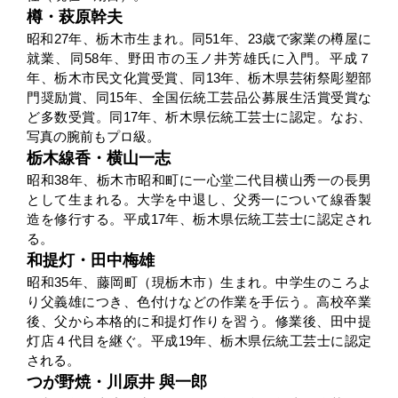
樽・萩原幹夫
昭和27年、栃木市生まれ。同51年、23歳で家業の樽屋に
就業、同58年、野田市の玉ノ井芳雄氏に入門。平成７
年、栃木市民文化賞受賞、同13年、栃木県芸術祭彫塑部
門奨励賞、同15年、全国伝統工芸品公募展生活賞受賞な
ど多数受賞。同17年、析木県伝統工芸士に認定。なお、
写真の腕前もプロ級。
栃木線香・横山一志
昭和38年、栃木市昭和町に一心堂二代目横山秀一の長男
として生まれる。大学を中退し、父秀一について線香製
造を修行する。平成17年、栃木県伝統工芸士に認定され
る。
和提灯・田中梅雄
昭和35年、藤岡町（現栃木市）生まれ。中学生のころよ
り父義雄につき、色付けなどの作業を手伝う。高校卒業
後、父から本格的に和提灯作りを習う。修業後、田中提
灯店４代目を継ぐ。平成19年、栃木県伝統工芸士に認定
される。
つが野焼・川原井 與一郎