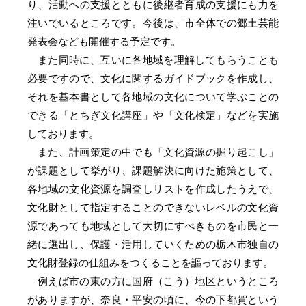
り、活動への支援とともに後継者育成の支援にも力を
注いでいるところです。今後は、市全体での郷土芸能
発表会なども開催する予定です。
また同時に、互いに各地域を理解してもらうことも
必要ですので、文化に関するガイドブックを作成し、
それを基本書として各地域の文化について学ぶことの
できる「とちぎ文化講座」や「文化検定」などを実施
しております。
また、計画策定の中でも「文化資源の掘り起こし」
が課題として挙がり、課題解決に向けた施策として、
各地域の文化資源を調査しリストを作成したうえで、
文化財として指定することのできないレベルの文化資
源であっても地域として大切にすべきものを市民と一
緒に選出し、保護・活用していくための栃木市独自の
文化財登録の仕組みをつくることを謳っております。
例えば市の東の方に国府（こう）地区というところ
がありますが、奈良・平安の頃に、今の下都賀という