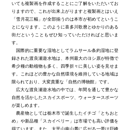
いても複製画を作成することにご了解をいただいてお
りますので、これが出来上がりますと複製画とはいえ
「雪月花三幅」が全部揃うのは本市が初めてというこ
とになります。このように喜多川歌麿とゆかりのある
街だということもぜひ知っていただければと思いま
す。
国際的に重要な湿地としてラムサール条約湿地に登
録された渡良瀬遊水地は、本州最大のヨシ原が特徴で
希少種の動植物も多く、四季折々に美しい姿を見せま
す。これほどの豊かな自然環境を維持している地域は
限られており、大変貴重な「自然の博物館」です。
広大な渡良瀬遊水地の中では、年間を通して豊かな
自然を活かしたスカイスポーツ、ウォータースポーツ
が楽しめます。
農産物としては栃木市で誕生したイチゴ「とちおと
め」や新品種「スカイベリー」は市場でも高い評価を
得ています。また、太平山南山麓に広がる一帯は巨峰