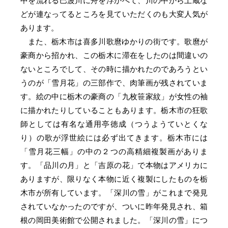
中を流れる巴波川に舟を浮かべて、川の中から土蔵な
どが連なってるところを見ていただくのも大変人気が
あります。
また、栃木市は喜多川歌麿ゆかりの街です。歌麿が
豪商から招かれ、この栃木に滞在をしたのは間違いの
ないところでして、その時に描かれたのであろうとい
うのが「雪月花」の三部作で、肉筆画が残されていま
す。絵の中に栃木の豪商の「九枚笹家紋」が女性の袖
に描かれたりしていることもあります。栃木市の狂歌
師としては有名な通用亭徳成（つうようていとくな
り）の歌が浮世絵には必ず出てきます。栃木市には
「雪月花三幅」の中の２つの高精細複製画がありま
す。「品川の月」と「吉原の花」で本物はアメリカに
ありますが、限りなく本物に近く複製にしたものを栃
木市が所有しています。「深川の雪」がこれまで発見
されていなかったのですが、ついに昨年発見され、箱
根の岡田美術館で公開されました。「深川の雪」につ