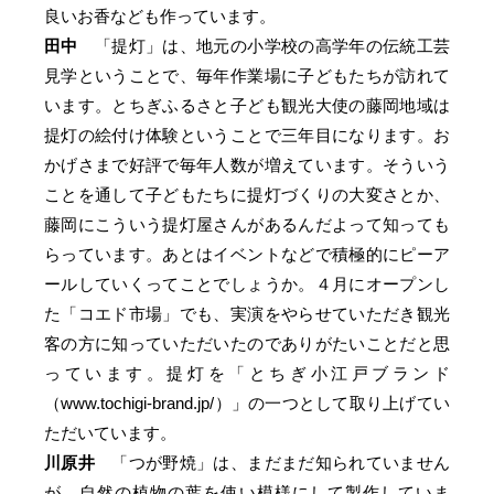
良いお香なども作っています。
田中
「提灯」は、地元の小学校の高学年の伝統工芸
見学ということで、毎年作業場に子どもたちが訪れて
います。とちぎふるさと子ども観光大使の藤岡地域は
提灯の絵付け体験ということで三年目になります。お
かげさまで好評で毎年人数が増えています。そういう
ことを通して子どもたちに提灯づくりの大変さとか、
藤岡にこういう提灯屋さんがあるんだよって知っても
らっています。あとはイベントなどで積極的にピーア
ールしていくってことでしょうか。４月にオープンし
た「コエド市場」でも、実演をやらせていただき観光
客の方に知っていただいたのでありがたいことだと思
っています。提灯を「とちぎ小江戸ブランド
（
www.tochigi-brand.jp/
）」の一つとして取り上げてい
ただいています。
川原井
「つが野焼」は、まだまだ知られていません
が、自然の植物の葉を使い模様にして製作していま