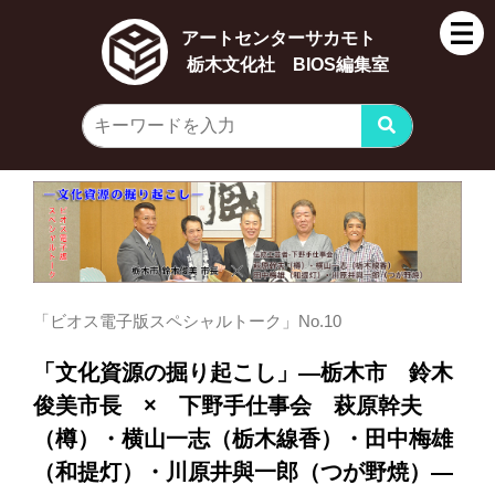
アートセンターサカモト
栃木文化社 BIOS編集室
「ビオス電子版スペシャルトーク」No.10
「文化資源の掘り起こし」―栃木市 鈴木
俊美市長 × 下野手仕事会 萩原幹夫
（樽）・横山一志（栃木線香）・田中梅雄
（和提灯）・川原井與一郎（つが野焼）―