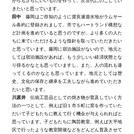
からもさらにいいものを作って、次世代にのこしてい
きたいと思っています。
田中
藤岡はご存知のように渡良瀬遊水地がラムサー
ル条約に登録されまして、市でもハートランド構想な
ど計画を進めていると思うのですが、より多くの人た
ちに来ていただけるような指針を取っていただきたい
と思っています。藤岡に宿泊施設がないので、地元と
しては宿泊施設があれば、もう少しいい経済状態とな
り得るかなとも思っていますし、また、人の流れも違
ってくるのかなとも思っています。地元としては歴
史、文化の保存と継承を工夫しながら進めていただき
たいと思います。
川原井
伝統工芸品としての焼き物が普及していく方
法の一つとして、例えば旧１市５町に窯を作っていた
だいて子どもたちに教えて行く機会が与えられればと
思っています。子どもたちに陶芸教室、例えば大平地
区で行ったような教室開催などをどんどん普及させて