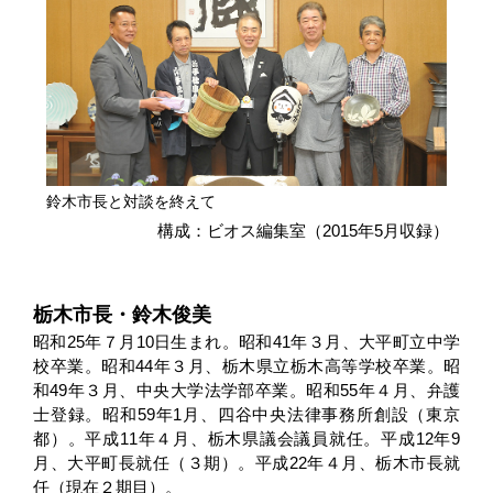
鈴木市長と対談を終えて
構成：ビオス編集室（2015年5月収録）
栃木市長・鈴木俊美
昭和25年７月10日生まれ。昭和41年３月、大平町立中学
校卒業。昭和44年３月、栃木県立栃木高等学校卒業。昭
和49年３月、中央大学法学部卒業。昭和55年４月、弁護
士登録。昭和59年1月、四谷中央法律事務所創設（東京
都）。平成11年４月、栃木県議会議員就任。平成12年9
月、大平町長就任（３期）。平成22年４月、栃木市長就
任（現在２期目）。