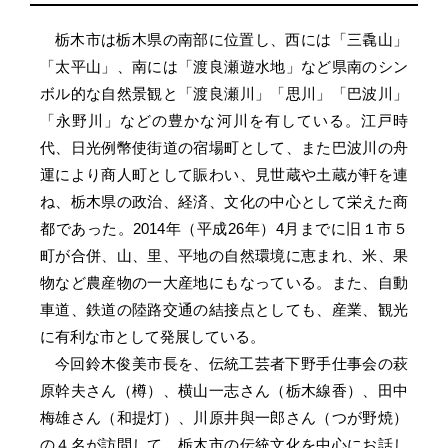
栃木市は栃木県の南部に位置し、西には「三毳山」
「太平山」、南には「渡良瀬遊水地」など県南のシン
ボル的な自然景観と「渡良瀬川」「思川」「巴波川」
「永野川」などの豊かな河川を有している。江戸時
代、日光例幣使街道の宿場町として、また巴波川の舟
運により商人町として賑わい、見世蔵や土蔵が軒を連
ね、栃木県の政治、経済、文化の中心として栄えた商
都であった。2014年（平成26年）4月までに旧１市５
町が合併、山、里、平地の自然環境に恵まれ、米、果
物など農産物の一大産地にもなっている。また、自動
車道、鉄道の陸路交通の結接点としても、産業、観光
に有利な市として発展している。
今回鈴木俊美市長を、伝統工芸者下野手仕事会の萩
原幹夫さん（樽）、横山一志さん（栃木線香）、田中
梅雄さん（和提灯）、川原井與一郎さん（つが野焼）
の４名が訪問して、栃木市の伝統文化を中心にお話し