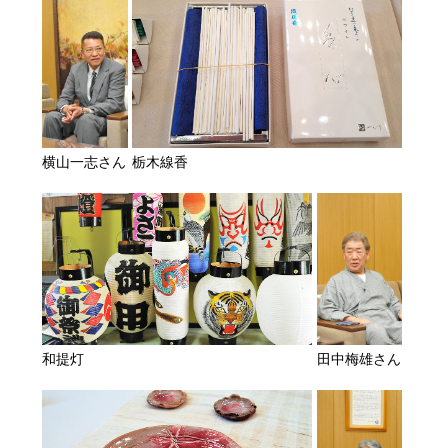
横山一志さん
栃木線香
田中梅雄さん
和提灯