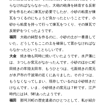
らなければならなかった。大砲の砲身を鋳造する反射
炉を作るために煉瓦が必要でしたが、小砂の粘度が煉
瓦をつくるのにちょうど良かったということです。小
砂から粘度を持って行って煉瓦をつくり、その煉瓦で
反射炉をつくったようです。
福田
大砲の鋳型を作るのに、小砂の土が一番適して
いた。どうしてもここの土を確保して置かなければな
らなかったということらしいです。
大金
焼き物も同時に焼いていたようです。水戸藩に
は、３つしか窯元がなかったんです。小砂のほかに町
田焼きの常陸太田市、もうひとつは、七面焼きの窯元
が水戸市の千波湖の近くにありました。その２つは、
もうなくなってしまい、現存しているのは小砂焼きだ
けなんです。いま、小砂焼きの窯元は７軒です。江戸
時代には14、5軒あったようです。
福田
那珂川町の歴史遺産のひとつとして、私が紹介