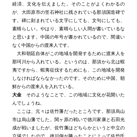
経済、文化を伝えました。そのことがよくわかるの
が、大田原市の笠石神社に残されている那須国造碑で
す。碑に刻まれている文字にしても、文句にしても、
素晴らしい。やはり、素晴らしい人間が書いているな
と思います。中国の年号が書かれているので、間違い
なく中国からの渡来人です。
大和朝廷自体がこの地域を開発するために渡来人を
那珂川から入れている。というのは、那須から北は蝦
夷ですから、蝦夷征伐するためにも、この地域を開発
しなければならなかったのです。そのために中国、朝
鮮からの渡来人を入れている。
大金
そのようなことで、この地域に文化が花開いた
んでしょうね。
ここは、元々は佐竹藩だったところです。那須烏山
市は烏山藩でした。関ヶ原の戦いで徳川家康と石田光
成が戦いましたが、佐竹藩はどちらかというと中立の
立場でしたので、徳川側が勝ったことによって佐竹氏