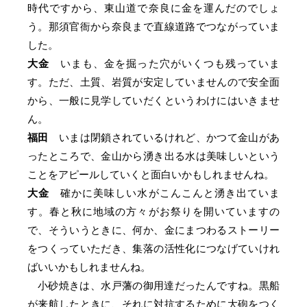
時代ですから、東山道で奈良に金を運んだのでしょ
う。那須官衙から奈良まで直線道路でつながっていま
した。
大金
いまも、金を掘った穴がいくつも残っていま
す。ただ、土質、岩質が安定していませんので安全面
から、一般に見学していだくというわけにはいきませ
ん。
福田
いまは閉鎖されているけれど、かつて金山があ
ったところで、金山から湧き出る水は美味しいという
ことをアピールしていくと面白いかもしれませんね。
大金
確かに美味しい水がこんこんと湧き出ていま
す。春と秋に地域の方々がお祭りを開いていますの
で、そういうときに、何か、金にまつわるストーリー
をつくっていただき、集落の活性化につなげていけれ
ばいいかもしれませんね。
小砂焼きは、水戸藩の御用達だったんですね。黒船
が来航したときに、それに対抗するために大砲をつく