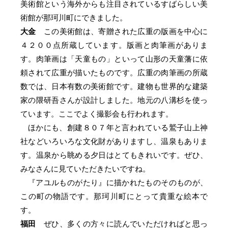
美術館という海外からも注目されているすばらしい美
術館が那珂川町にできました。
大金
この美術館は、寄贈された広重の版画を中心に
４２００点所蔵しています。版画と肉筆画がありま
す。肉筆画は「天童もの」といって山形の天童藩に依
頼されて広重が描いたものです。広重の肉筆画の所蔵
数では、日本有数の美術館です。建物も世界的な建築
家の隈研吾さんが設計しました。地元の八溝杉を使っ
ています。ここでよく撮影会も行われます。
ほかにも、創建８０７年と言われている鷲子山上神
社などいろいろな文化財がありますし、温泉もありま
す。温泉から眺める夕日はとてもきれいです。ぜひ、
みなさんに見ていただきたいですね。
『アユルものがたり』に描かれたものそのものが、
この町の物語です。那珂川町にとって貴重な絵本で
す。
福田
ぜひ、多くの方々に読んでいただければと思っ