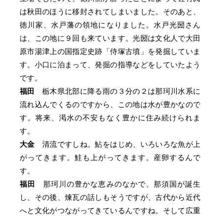
は秋田のほうに移封されてしまいました。そのあと、
徳川家、水戸藩の領地になりました。水戸光圀さん
は、この地に９回も来ています。光圀は文化人で大田
原市湯津上の国指定史跡「侍塚古墳」を発掘していま
す。小口に泊まって、発掘の指導などをしていたよう
です。
福田
栃木県北部に降る雨の３分の２は那珂川水系に
流れ込んでくるのですから、この地は水が豊かなので
す。将来、渇水の不安もなく豊かに住み続けられま
す。
大金
清流ですしね。鮎をはじめ、いろいろな魚が上
がってきます。鮭も上がってきます。産卵するんで
す。
福田
那珂川の豊かな恵みのなかで、那須国が誕生
し、その後、煉瓦の話しもそうですが、古代から近代
へと文化がつながってきているんですね。そして広重