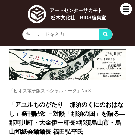
アートセンターサカモト
栃木文化社 BIOS編集室
「ビオス電子版スペシャルトーク」No.3
「アユルものがたり―那須のくにのおはな
し」発刊記念 －対談「那須の国」を語る―
那珂川町・大金伊一町長×那須烏山市・烏
山和紙会館館長 福田弘平氏